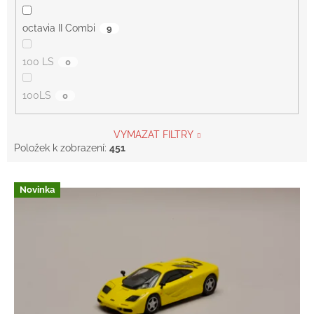
octavia II Combi
9
100 LS
0
100LS
0
VYMAZAT FILTRY
Položek k zobrazení:
451
V
Novinka
ý
p
i
s
p
r
o
d