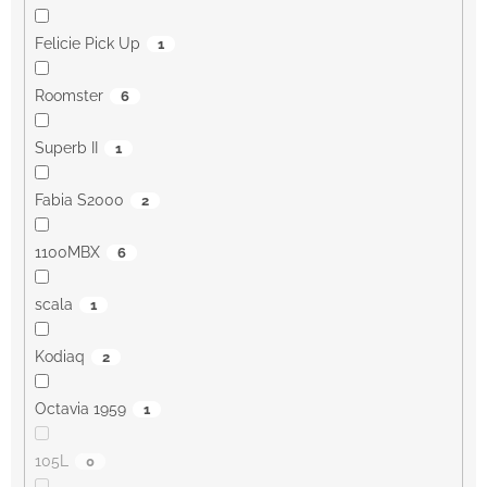
Felicie Pick Up
1
Roomster
6
Superb II
1
Fabia S2000
2
1100MBX
6
scala
1
Kodiaq
2
Octavia 1959
1
105L
0