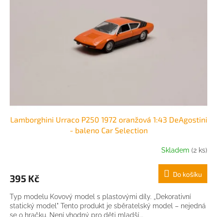
Lamborghini Urraco P250 1972 oranžová 1:43 DeAgostini
- baleno Car Selection
Skladem
(2 ks)
Do košíku
395 Kč
Typ modelu Kovový model s plastovými díly. „Dekorativní
statický model" Tento produkt je sběratelský model – nejedná
se o hračku. Není vhodný pro děti mladší...