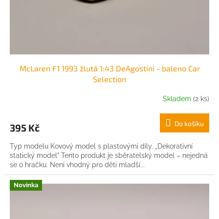
u
k
t
ů
McLaren F1 1993 žlutá 1:43 DeAgostini - baleno Car
Selection
Skladem
(2 ks)
Do košíku
395 Kč
Typ modelu Kovový model s plastovými díly. „Dekorativní
statický model" Tento produkt je sběratelský model – nejedná
se o hračku. Není vhodný pro děti mladší...
Novinka