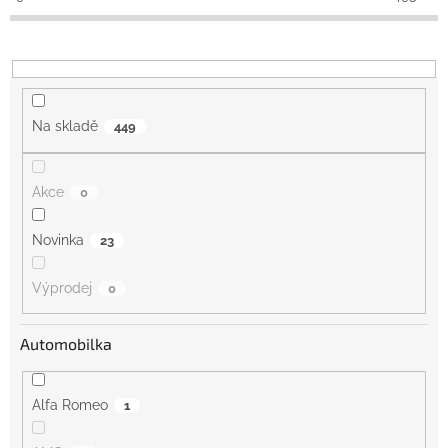
k
t
ů
Na skladě
449
Akce
0
Novinka
23
Výprodej
0
Automobilka
Alfa Romeo
1