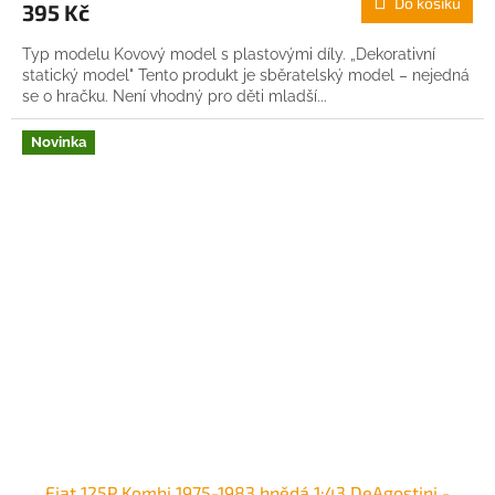
Do košíku
395 Kč
Typ modelu Kovový model s plastovými díly. „Dekorativní
statický model" Tento produkt je sběratelský model – nejedná
se o hračku. Není vhodný pro děti mladší...
Novinka
Fiat 125P Kombi 1975-1983 hnědá 1:43 DeAgostini -