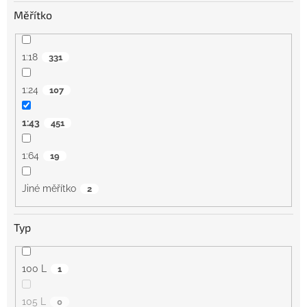
Měřítko
1:18
331
1:24
107
1:43
451
1:64
19
Jiné měřítko
2
Typ
100 L
1
105 L
0