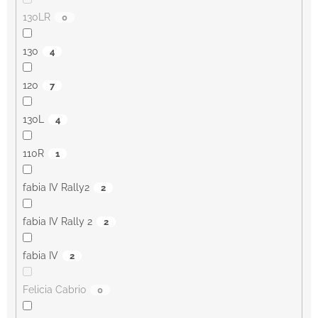
130LR
0
130
4
120
7
130L
4
110R
1
fabia IV Rally2
2
fabia IV Rally 2
2
fabia IV
2
Felicia Cabrio
0