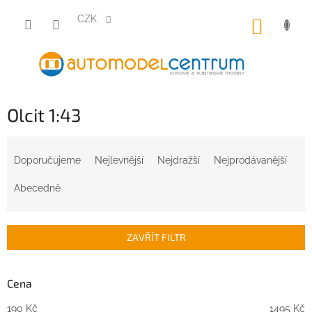
Přejít
na
CZK
NÁKUP
obsah
KOŠÍK
Olcit 1:43
Ř
a
Doporučujeme
Nejlevnější
Nejdražší
Nejprodávanější
z
e
Abecedně
n
í
p
ZAVŘÍT FILTR
r
o
d
Cena
u
190
Kč
1495
Kč