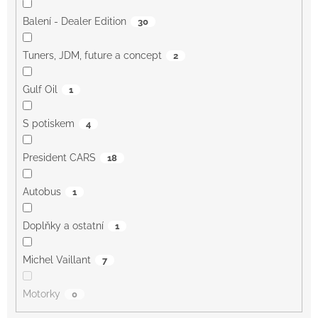
Balení - Dealer Edition
30
Tuners, JDM, future a concept
2
Gulf Oil
1
S potiskem
4
President CARS
18
Autobus
1
Doplňky a ostatní
1
Michel Vaillant
7
Motorky
0