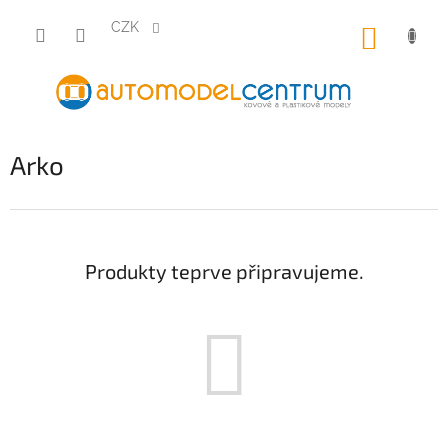
Přejít
na
CZK
NÁKUP
obsah
KOŠÍK
Arko
Produkty teprve připravujeme.