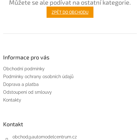
Můžete se ale podívat na ostatní kategorie.
ZPĚT DO OBCHODU
Z
á
p
a
Informace pro vás
t
Obchodní podmínky
í
Podmínky ochrany osobních údajů
Doprava a platba
Odstoupení od smlouvy
Kontakty
Kontakt
obchod
@
automodelcentrum.cz