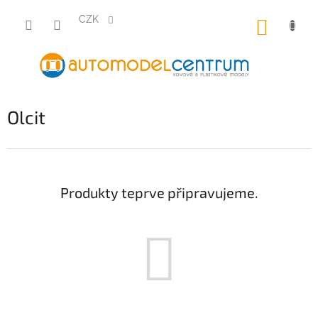
Přejít
na
CZK
NÁKUP
obsah
KOŠÍK
Olcit
Produkty teprve připravujeme.