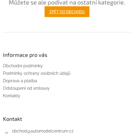
Můžete se ale podívat na ostatní kategorie.
ZPĚT DO OBCHODU
Z
á
p
a
Informace pro vás
t
Obchodní podmínky
í
Podmínky ochrany osobních údajů
Doprava a platba
Odstoupení od smlouvy
Kontakty
Kontakt
obchod
@
automodelcentrum.cz