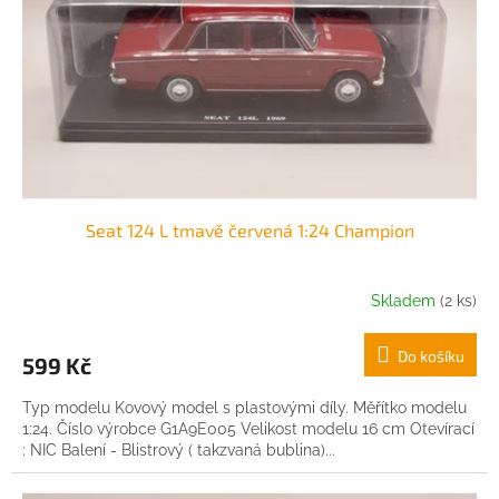
r
o
d
u
k
t
ů
Seat 124 L tmavě červená 1:24 Champion
Skladem
(2 ks)
Do košíku
599 Kč
Typ modelu Kovový model s plastovými díly. Měřítko modelu
1:24. Číslo výrobce G1A9E005 Velikost modelu 16 cm Otevírací
: NIC Balení - Blistrový ( takzvaná bublina)...