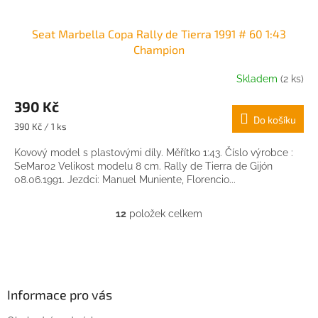
Seat Marbella Copa Rally de Tierra 1991 # 60 1:43
Champion
Skladem
(2 ks)
390 Kč
Do košíku
Měrná
390 Kč / 1 ks
cena:
Kovový model s plastovými díly. Měřítko 1:43. Číslo výrobce :
SeMar02 Velikost modelu 8 cm. Rally de Tierra de Gijón
08.06.1991. Jezdci: Manuel Muniente, Florencio...
12
položek celkem
O
v
l
Z
á
á
d
p
a
a
Informace pro vás
c
t
í