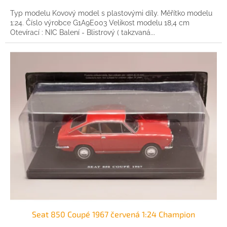
Typ modelu Kovový model s plastovými díly. Měřítko modelu
1:24. Číslo výrobce G1A9E003 Velikost modelu 18,4 cm
Otevírací : NIC Balení - Blistrový ( takzvaná...
Seat 850 Coupé 1967 červená 1:24 Champion