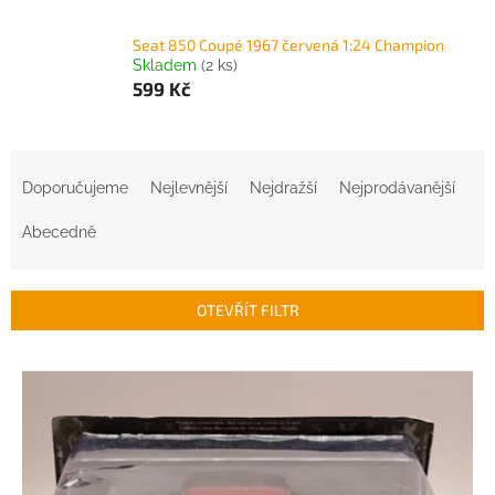
Seat 850 Coupé 1967 červená 1:24 Champion
Skladem
(2 ks)
599 Kč
Ř
a
Doporučujeme
Nejlevnější
Nejdražší
Nejprodávanější
z
e
Abecedně
n
í
p
OTEVŘÍT FILTR
r
o
V
d
ý
u
p
k
i
t
s
ů
p