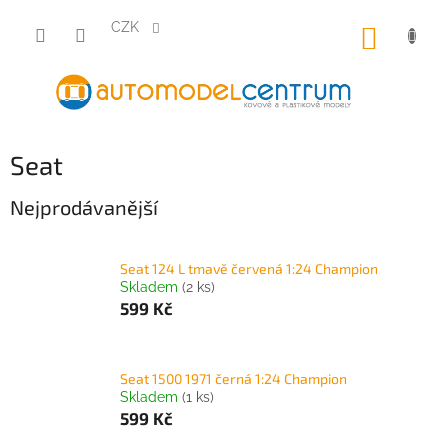
Přejít
na
CZK
NÁKUP
obsah
KOŠÍK
Seat
Nejprodávanější
Seat 124 L tmavě červená 1:24 Champion
Skladem
(2 ks)
599 Kč
Seat 1500 1971 černá 1:24 Champion
Skladem
(1 ks)
599 Kč