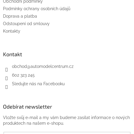
Obchodní podmínky
í
p
Podmínky ochrany osobních údajů
r
v
Doprava a platba
k
Odstoupení od smlouvy
y
Kontakty
v
ý
p
i
Kontakt
s
u
obchod
@
automodelcentrum.cz
602 323 245
Sledujte nás na Facebooku
Odebírat newsletter
Vložte svůj e-mail a my vám budeme zasílat informace o nových
produktech na našem e-shopu.