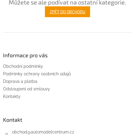
Můžete se ale podívat na ostatní kategorie.
ZPĚT DO OBCHODU
Z
á
p
a
Informace pro vás
t
Obchodní podmínky
í
Podmínky ochrany osobních údajů
Doprava a platba
Odstoupení od smlouvy
Kontakty
Kontakt
obchod
@
automodelcentrum.cz