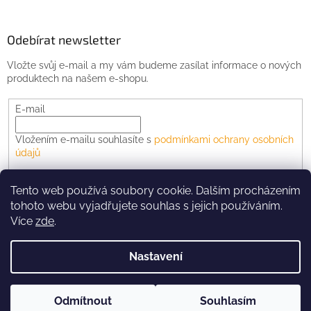
Odebírat newsletter
Vložte svůj e-mail a my vám budeme zasílat informace o nových
produktech na našem e-shopu.
E-mail
Vložením e-mailu souhlasíte s
podmínkami ochrany osobních
údajů
PŘIHLÁSIT SE
Tento web používá soubory cookie. Dalším procházením
tohoto webu vyjadřujete souhlas s jejich používáním.
Více
zde
.
Vytvořil Shoptet
Nastavení
Copyright 2026
Automodelcentrum
. Všechna práva
Odmítnout
Souhlasím
vyhrazena.
Upravit nastavení cookies