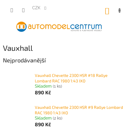
Přejít
na
CZK
NÁKUP
obsah
KOŠÍK
Vauxhall
Nejprodávanější
Vauxhall Chevette 2300 HSR #18 Rallye
Lombard RAC 1980 1:43 IXO
Skladem
(1 ks)
890 Kč
Vauxhall Chevette 2300 HSR #9 Rallye Lombard
RAC 1980 1:43 IXO
Skladem
(2 ks)
890 Kč