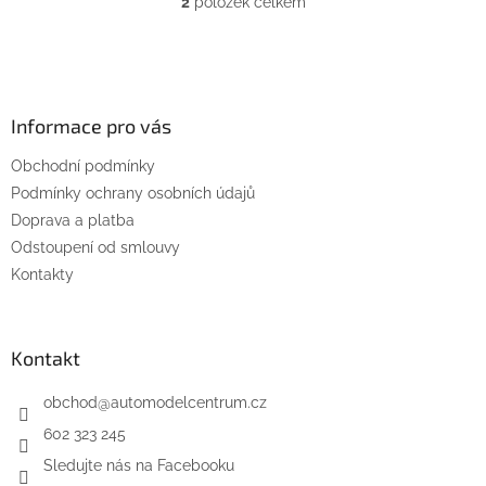
2
položek celkem
O
v
l
Z
á
á
d
p
a
a
Informace pro vás
c
t
í
Obchodní podmínky
í
p
Podmínky ochrany osobních údajů
r
v
Doprava a platba
k
Odstoupení od smlouvy
y
Kontakty
v
ý
p
i
Kontakt
s
u
obchod
@
automodelcentrum.cz
602 323 245
Sledujte nás na Facebooku