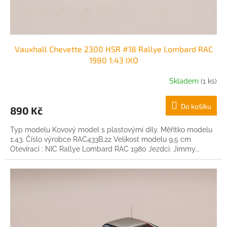
t
ů
Vauxhall Chevette 2300 HSR #18 Rallye Lombard RAC
1980 1:43 IXO
Skladem
(1 ks)
Do košíku
890 Kč
Typ modelu Kovový model s plastovými díly. Měřítko modelu
1:43. Číslo výrobce RAC433B.22 Velikost modelu 9,5 cm
Otevírací : NIC Rallye Lombard RAC 1980 Jezdci: Jimmy...