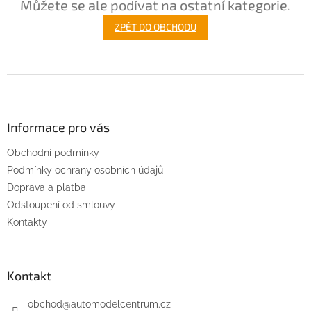
Můžete se ale podívat na ostatní kategorie.
ZPĚT DO OBCHODU
Z
á
p
a
Informace pro vás
t
Obchodní podmínky
í
Podmínky ochrany osobních údajů
Doprava a platba
Odstoupení od smlouvy
Kontakty
Kontakt
obchod
@
automodelcentrum.cz