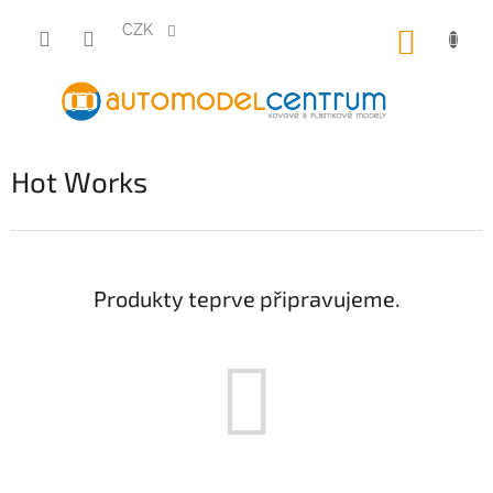
Přejít
na
CZK
NÁKUP
obsah
KOŠÍK
Hot Works
Produkty teprve připravujeme.