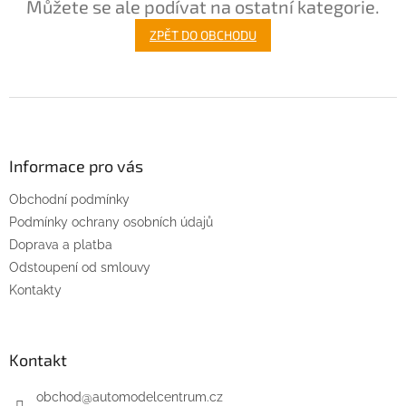
Můžete se ale podívat na ostatní kategorie.
ZPĚT DO OBCHODU
Z
á
p
a
Informace pro vás
t
Obchodní podmínky
í
Podmínky ochrany osobních údajů
Doprava a platba
Odstoupení od smlouvy
Kontakty
Kontakt
obchod
@
automodelcentrum.cz