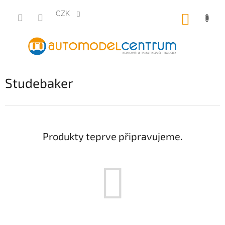
Přejít
na
CZK
NÁKUP
obsah
KOŠÍK
Studebaker
Produkty teprve připravujeme.