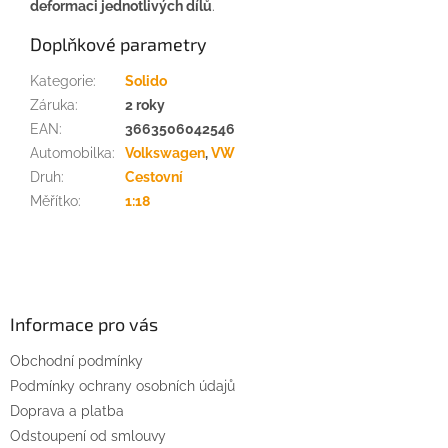
deformaci jednotlivých dílů
.
Doplňkové parametry
Kategorie
:
Solido
Záruka
:
2 roky
EAN
:
3663506042546
Automobilka
:
Volkswagen
,
VW
Druh
:
Cestovní
Měřítko
:
1:18
Z
á
p
a
Informace pro vás
t
Obchodní podmínky
í
Podmínky ochrany osobních údajů
Doprava a platba
Odstoupení od smlouvy