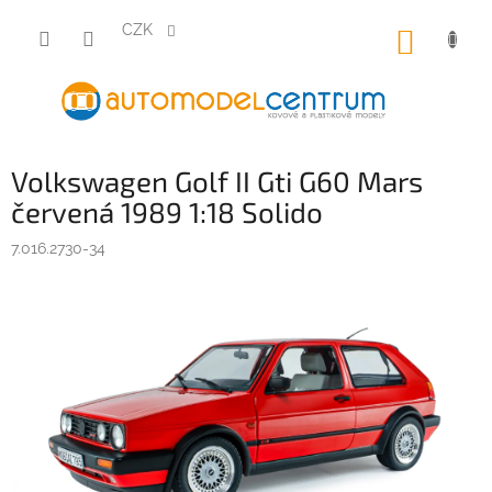
Přejít
na
CZK
NÁKUP
obsah
KOŠÍK
Volkswagen Golf II Gti G60 Mars
červená 1989 1:18 Solido
7.016.2730-34