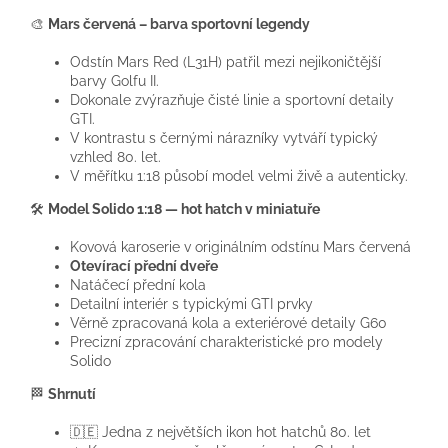
🎨
Mars červená – barva sportovní legendy
Odstín Mars Red (L31H) patřil mezi nejikoničtější
barvy Golfu II.
Dokonale zvýrazňuje čisté linie a sportovní detaily
GTI.
V kontrastu s černými nárazníky vytváří typický
vzhled 80. let.
V měřítku 1:18 působí model velmi živě a autenticky.
🛠️
Model Solido 1:18 — hot hatch v miniatuře
Kovová karoserie v originálním odstínu Mars červená
Otevírací přední dveře
Natáčecí přední kola
Detailní interiér s typickými GTI prvky
Věrně zpracovaná kola a exteriérové detaily G60
Precizní zpracování charakteristické pro modely
Solido
🏁
Shrnutí
🇩🇪 Jedna z největších ikon hot hatchů 80. let