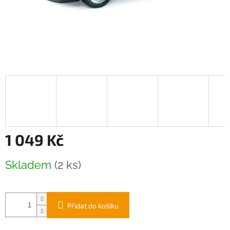
1 049 Kč
Měrná
Skladem
(2 ks)
cena:
Přidat do košíku