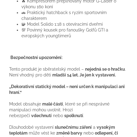
🔥 Kompresorem přeplňovaný motor G-Lader o
výkonu 160 koní
🚗 Praktický hatchback s ryzím sportovním
charakterem
🧩 Model Solido 1:18 s otevíracími dveřmi
💯 Povinný kousek pro fanoušky Golfů GTI a
evropských youngtimerů
Bezpečnostní upozornění:
Tento produkt je sběratelský model –
nejedná se o hračku
.
Není vhodný pro děti
mladší 14 let
.
Je jen k vystavení.
„Dekorativní statický model – není určen k manipulaci ani
hraní.“
Model obsahuje
malé části
, které se při nesprávné
manipulaci mohou uvolnit. Hrozí
nebezpečí
vdechnutí
nebo
spolknutí
.
Dlouhodobé vystavení
slunečnímu záření
a
vysokým
teplotám
může vést ke
změně barvy
nebo
odlepení, či