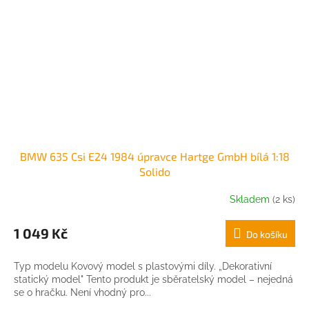
BMW 635 Csi E24 1984 úpravce Hartge GmbH bílá 1:18
Solido
Skladem
(2 ks)
1 049 Kč
Do košíku
Typ modelu Kovový model s plastovými díly. „Dekorativní
statický model" Tento produkt je sběratelský model – nejedná
se o hračku. Není vhodný pro...