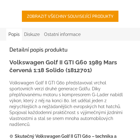
ZOBRAZIT VŠECHNY SOUVISEJÍCÍ PRODUKTY
Popis
Diskuze
Ostatní informace
Detailní popis produktu
Volkswagen
Golf II GTI G60 1989 Mars
červená 1:18
Solido
(1812701)
Volkswagen Golf II GTI G60 představoval vrchol
sportovních verzí druhé generace Golfu. Díky
přeplňovanému motoru s kompresorem G-Lader nabídl
výkon, který z něj na konci 80. let udělal jeden z
nejrychlejších a nejžádanějších evropských hot hatchů.
Spojoval každodenní praktičnost s výjimečnými jízdními
vlastnostmi a stal se snem mnoha automobilových
nadšenců.
⚙️
Skutečný Volkswagen Golf II GTI G60 – technika a