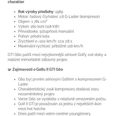
charakter
Rok výroby předlohy:
1989
Motor: řadový čtyřválec 1.8 G-Lader (kompresor)
Objem: 1 781 cm³
Výkon: 160 koní (118 kW)
Převodovka: 5stupňová manuální
Pohon: přední kola
Zrychlení 0–100 km/h: cca 7,8 s
Maximální rychlost: přibližně 216 km/h
GTI G60 patřil mezi nejvýkonnější sériové Golfy své doby a
nabízel mimořádně zábavný projev.
🧩
Zajímavosti o Golfu II GTI G60
G60 byl prvním sériovým Golfem s kompresorem G-
Lader.
Charakteristický zvuk kompresoru dodával vozu
nezaměnitelný projev.
Verze G60 se vyráběla v relativně omezeném počtu.
Golf II GTI je považován za jednu z největších ikon
mezi hot hatche.
Dnes patří mezi velmi ceněné youngtimery.