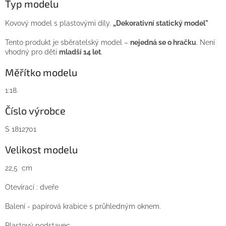
Typ modelu
Kovový model s plastovými díly.
„Dekorativní statický model"
Tento produkt je sběratelský model –
nejedná se o hračku
. Není
vhodný pro děti
mladší 14 let
.
Měřítko modelu
1:18.
Číslo výrobce
S 1812701
Velikost modelu
22,5 cm
Otevírací : dveře
Balení - papírová krabice s průhledným oknem.
Plastový podstavec.