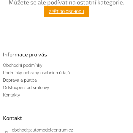
Můžete se ale podívat na ostatní kategorie.
ZPĚT DO OBCHODU
Z
á
p
a
Informace pro vás
t
Obchodní podmínky
í
Podmínky ochrany osobních údajů
Doprava a platba
Odstoupení od smlouvy
Kontakty
Kontakt
obchod
@
automodelcentrum.cz