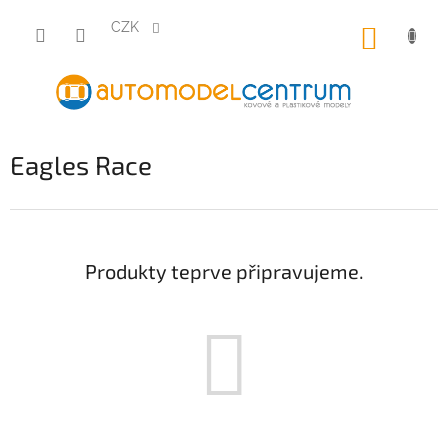
Přejít
na
CZK
NÁKUP
obsah
KOŠÍK
Eagles Race
Produkty teprve připravujeme.