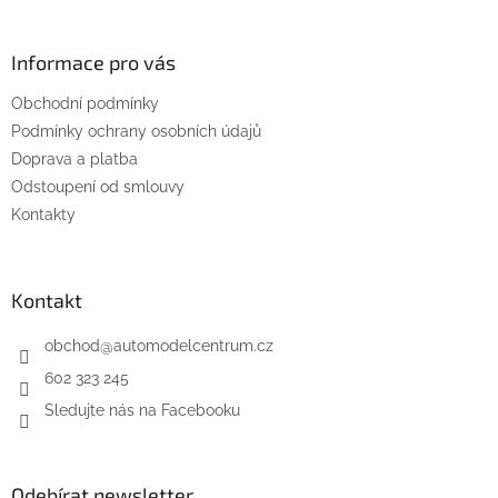
y
á
v
p
ý
a
Informace pro vás
p
t
i
Obchodní podmínky
í
s
u
Podmínky ochrany osobních údajů
Doprava a platba
Odstoupení od smlouvy
Kontakty
Kontakt
obchod
@
automodelcentrum.cz
602 323 245
Sledujte nás na Facebooku
Odebírat newsletter