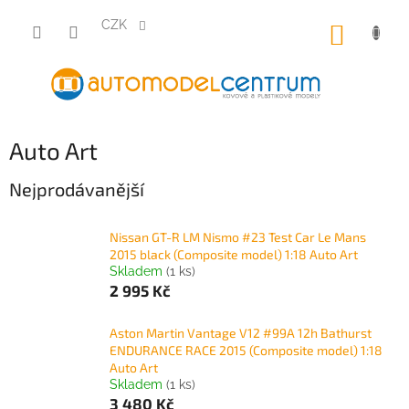
Přejít
na
CZK
NÁKUP
obsah
KOŠÍK
Auto Art
Nejprodávanější
Nissan GT-R LM Nismo #23 Test Car Le Mans
2015 black (Composite model) 1:18 Auto Art
Skladem
(1 ks)
2 995 Kč
Aston Martin Vantage V12 #99A 12h Bathurst
ENDURANCE RACE 2015 (Composite model) 1:18
Auto Art
Skladem
(1 ks)
3 480 Kč