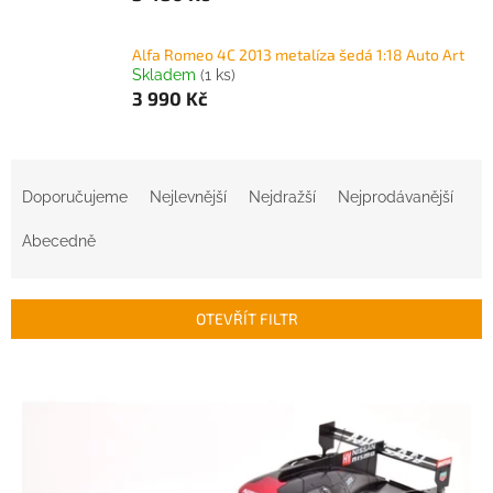
Alfa Romeo 4C 2013 metalíza šedá 1:18 Auto Art
Skladem
(1 ks)
3 990 Kč
Ř
a
Doporučujeme
Nejlevnější
Nejdražší
Nejprodávanější
z
e
Abecedně
n
í
p
OTEVŘÍT FILTR
r
o
V
d
ý
u
p
k
i
t
s
ů
p