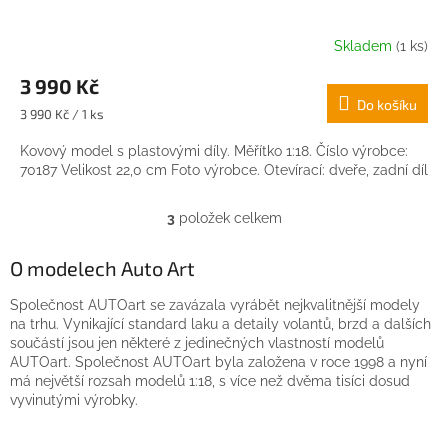
Skladem
(1 ks)
3 990 Kč
Do košíku
Měrná
3 990 Kč / 1 ks
cena:
Kovový model s plastovými díly. Měřítko 1:18. Číslo výrobce:
70187 Velikost 22,0 cm Foto výrobce. Otevírací: dveře, zadní díl
3
položek celkem
O
v
l
O modelech Auto Art
á
d
Společnost AUTOart se zavázala vyrábět nejkvalitnější modely
a
na trhu. Vynikající standard laku a detaily volantů, brzd a dalších
c
součástí jsou jen některé z jedinečných vlastností modelů
í
AUTOart. Společnost AUTOart byla založena v roce 1998 a nyní
p
má největší rozsah modelů 1:18, s více než dvěma tisíci dosud
r
vyvinutými výrobky.
v
k
Z