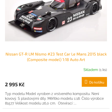
r
o
d
u
k
t
ů
Nissan GT-R LM Nismo #23 Test Car Le Mans 2015 black
(Composite model) 1:18 Auto Art
Skladem
(1 ks)
Do košíku
2 995 Kč
Typ modelu Model vyroben z vrstveného kompositu. Není
kovový. S plastovými díly. Měřítko modelu 1:18. Číslo výrobce
81577 Velikost modelu 26,0 cm. Otevírací :...