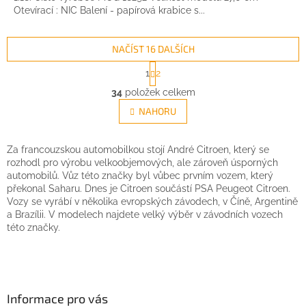
Otevírací : NIC Balení - papírová krabice s...
NAČÍST 16 DALŠÍCH
S
1
2
t
O
r
34
položek celkem
v
á
l
NAHORU
n
á
k
d
o
v
a
Za francouzskou automobilkou stojí André Citroen, který se
á
c
rozhodl pro výrobu velkoobjemových, ale zároveň úsporných
n
í
automobilů. Vůz této značky byl vůbec prvním vozem, který
í
p
překonal Saharu. Dnes je Citroen součástí PSA Peugeot Citroen.
r
Vozy se vyrábí v několika evropských závodech, v Číně, Argentině
v
a Brazílii. V modelech najdete velký výběr v závodních vozech
k
této značky.
y
Z
v
ý
á
p
p
i
a
Informace pro vás
s