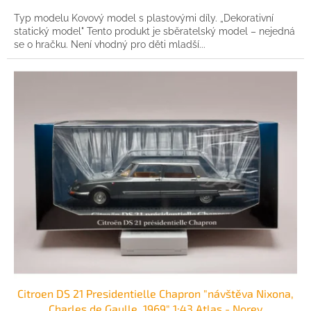
Typ modelu Kovový model s plastovými díly. „Dekorativní
statický model" Tento produkt je sběratelský model – nejedná
se o hračku. Není vhodný pro děti mladší...
Citroen DS 21 Presidentielle Chapron "návštěva Nixona,
Charles de Gaulle, 1969" 1:43 Atlas - Norev