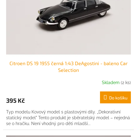
r
o
d
u
k
t
ů
Citroen DS 19 1955 černá 1:43 DeAgostini - baleno Car
Selection
Skladem
(2 ks)
Do košíku
395 Kč
Typ modelu Kovový model s plastovými díly. „Dekorativní
statický model" Tento produkt je sběratelský model – nejedná
se o hračku. Není vhodný pro děti mladší...