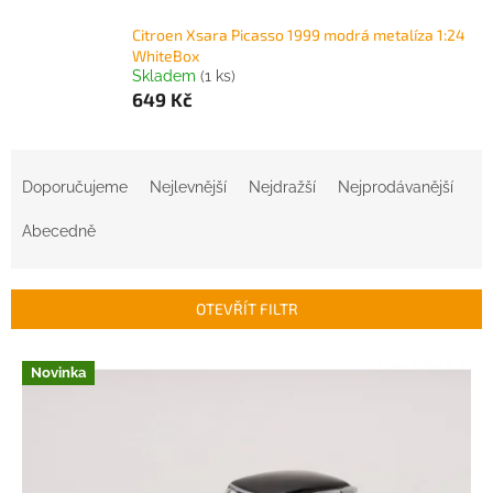
Citroen Xsara Picasso 1999 modrá metalíza 1:24
WhiteBox
Skladem
(1 ks)
649 Kč
Ř
a
Doporučujeme
Nejlevnější
Nejdražší
Nejprodávanější
z
e
Abecedně
n
í
p
OTEVŘÍT FILTR
r
o
V
Novinka
d
ý
u
p
k
i
t
s
ů
p