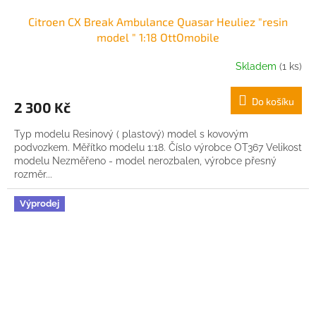
Citroen CX Break Ambulance Quasar Heuliez "resin
model " 1:18 OttOmobile
Skladem
(1 ks)
Do košíku
2 300 Kč
Typ modelu Resinový ( plastový) model s kovovým
podvozkem. Měřítko modelu 1:18. Číslo výrobce OT367 Velikost
modelu Nezměřeno - model nerozbalen, výrobce přesný
rozměr...
Výprodej