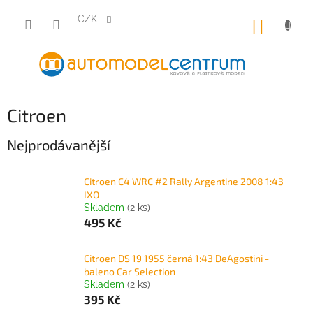
Přejít
na
CZK
NÁKUP
obsah
KOŠÍK
Citroen
Nejprodávanější
Citroen C4 WRC #2 Rally Argentine 2008 1:43
IXO
Skladem
(2 ks)
495 Kč
Citroen DS 19 1955 černá 1:43 DeAgostini -
baleno Car Selection
Skladem
(2 ks)
395 Kč