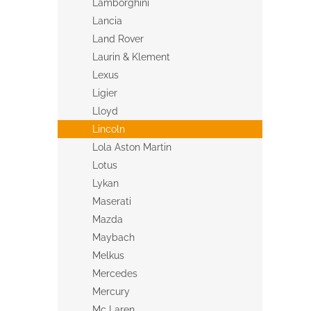
Lamborghini
Lancia
Land Rover
Laurin & Klement
Lexus
Ligier
Lloyd
Lincoln
Lola Aston Martin
Lotus
Lykan
Maserati
Mazda
Maybach
Melkus
Mercedes
Mercury
Mc Laren