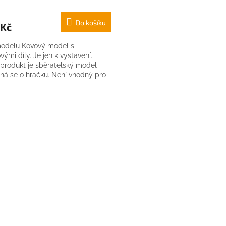
Do košíku
 Kč
odelu Kovový model s
vými díly. Je jen k vystavení.
 produkt je sběratelský model –
ná se o hračku. Není vhodný pro
adší 14 let....
O
v
l
á
d
a
c
í
p
r
v
k
y
v