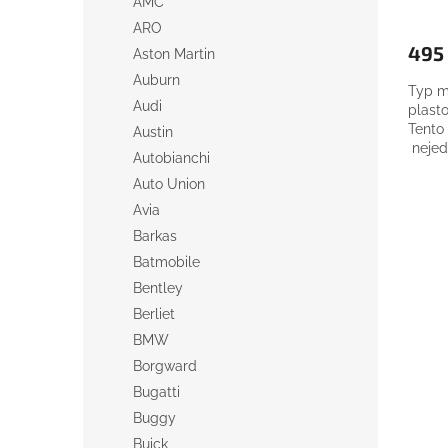
AMC
ARO
495
Aston Martin
Auburn
Typ m
Audi
plasto
Tento
Austin
nejed
Autobianchi
děti ml
Auto Union
Avia
Barkas
Batmobile
Bentley
Berliet
BMW
Borgward
Bugatti
Buggy
Buick