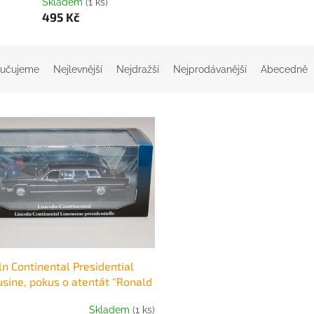
Skladem
(1 ks)
495 Kč
učujeme
Nejlevnější
Nejdražší
Nejprodávanější
Abecedně
ln Continental Presidential
sine, pokus o atentát "Ronald
n 1981" 1:43 Atlas - Norev
Skladem
(1 ks)