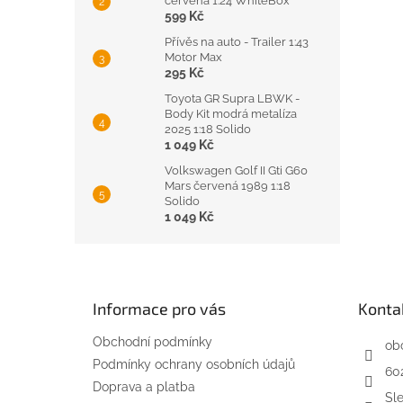
červená 1:24 WhiteBox
599 Kč
Přívěs na auto - Trailer 1:43
Motor Max
295 Kč
Toyota GR Supra LBWK -
Body Kit modrá metalíza
2025 1:18 Solido
1 049 Kč
Volkswagen Golf II Gti G60
Mars červená 1989 1:18
Solido
1 049 Kč
Z
á
p
Informace pro vás
Konta
a
t
Obchodní podmínky
ob
í
Podmínky ochrany osobních údajů
60
Doprava a platba
Sl