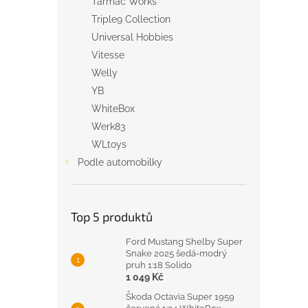
Tarmac Works
Triple9 Collection
Universal Hobbies
Vitesse
Welly
YB
WhiteBox
Werk83
WLtoys
Podle automobilky
Top 5 produktů
Ford Mustang Shelby Super
Snake 2025 šedá-modrý
pruh 1:18 Solido
1 049 Kč
Škoda Octavia Super 1959