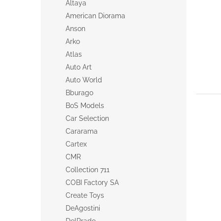
Altaya
n
American Diorama
e
Anson
l
Arko
Atlas
Auto Art
Auto World
Bburago
BoS Models
Car Selection
Cararama
Cartex
CMR
Collection 711
COBI Factory SA
Create Toys
DeAgostini