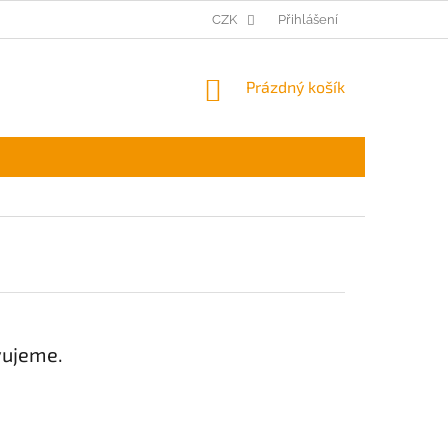
CZK
Přihlášení
NÁKUPNÍ
Prázdný košík
KOŠÍK
vujeme.