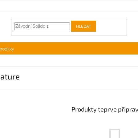
HLEDAT
mobilky
nature
Produkty teprve připra