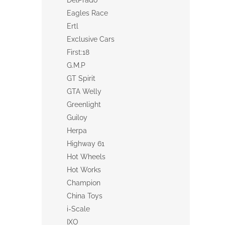
DelPrado
Eagles Race
Ertl
Exclusive Cars
First:18
G.M.P
GT Spirit
GTA Welly
Greenlight
Guiloy
Herpa
Highway 61
Hot Wheels
Hot Works
Champion
China Toys
i-Scale
IXO