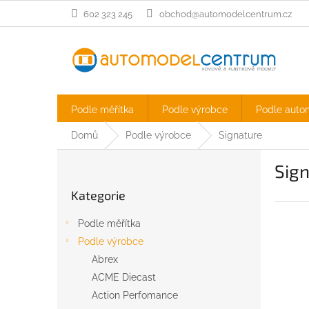
Přejít
602 323 245
obchod@automodelcentrum.cz
na
obsah
Podle měřítka
Podle výrobce
Podle auto
Domů
Podle výrobce
Signature
P
Sig
o
Přeskočit
s
Kategorie
kategorie
t
r
Podle měřítka
a
Podle výrobce
n
Abrex
n
í
ACME Diecast
p
Action Perfomance
a