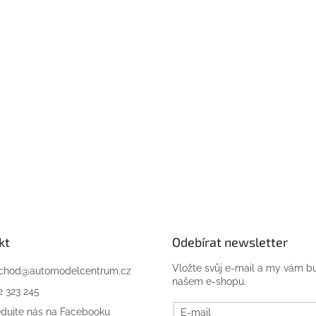
kt
Odebírat newsletter
Vložte svůj e-mail a my vám b
chod
@
automodelcentrum.cz
našem e-shopu.
2 323 245
edujte nás na Facebooku
E-mail