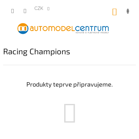
Přejít
na
CZK
NÁKUP
obsah
KOŠÍK
Racing Champions
Produkty teprve připravujeme.