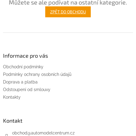
Můžete se ale podívat na ostatní kategorie.
ZPĚT DO OBCHODU
Z
á
p
a
Informace pro vás
t
Obchodní podmínky
í
Podmínky ochrany osobních údajů
Doprava a platba
Odstoupení od smlouvy
Kontakty
Kontakt
obchod
@
automodelcentrum.cz