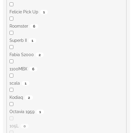
Felicie Pick Up
1
Roomster
6
Superb II
1
Fabia S2000
2
1100MBX
6
scala
1
Kodiaq
2
Octavia 1959
1
105L
0