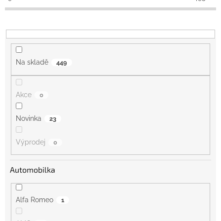
k
t
ů
Na skladě
449
Akce
0
Novinka
23
Výprodej
0
Automobilka
Alfa Romeo
1