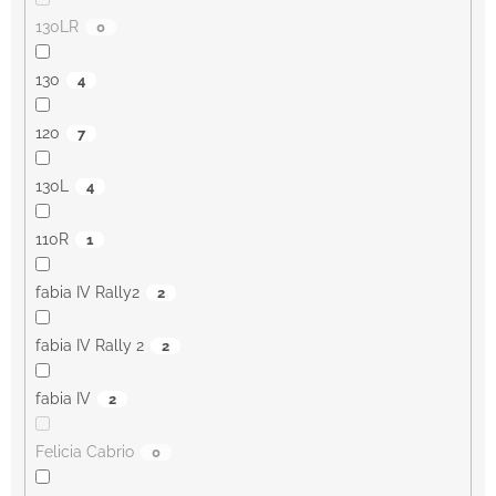
130LR
0
130
4
120
7
130L
4
110R
1
fabia IV Rally2
2
fabia IV Rally 2
2
fabia IV
2
Felicia Cabrio
0