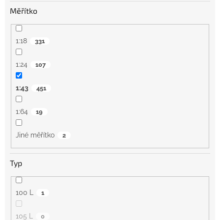
Měřítko
1:18
331
1:24
107
1:43
451
1:64
19
Jiné měřítko
2
Typ
100 L
1
105 L
0