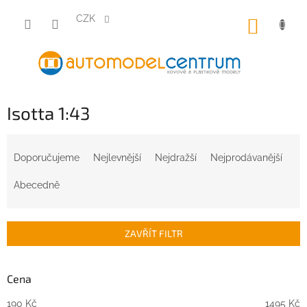
Přejít
na
CZK
NÁKUP
obsah
KOŠÍK
Isotta 1:43
Ř
a
Doporučujeme
Nejlevnější
Nejdražší
Nejprodávanější
z
e
Abecedně
n
í
p
ZAVŘÍT FILTR
r
o
d
Cena
u
190
Kč
1495
Kč