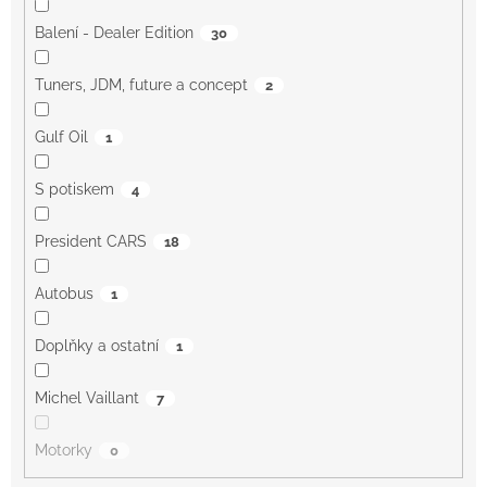
Balení - Dealer Edition
30
Tuners, JDM, future a concept
2
Gulf Oil
1
S potiskem
4
President CARS
18
Autobus
1
Doplňky a ostatní
1
Michel Vaillant
7
Motorky
0