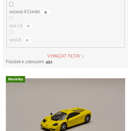
octavia II Combi
9
100 LS
0
100LS
0
VYMAZAT FILTRY
Položek k zobrazení:
451
V
Novinka
ý
p
i
s
p
r
o
d