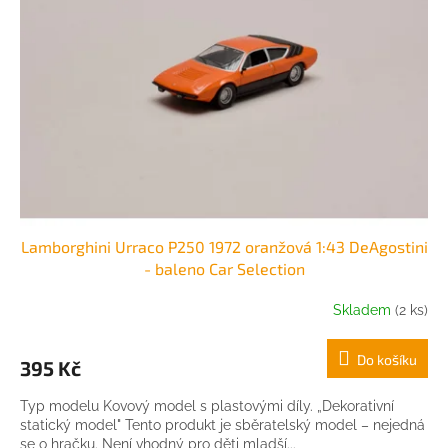
Lamborghini Urraco P250 1972 oranžová 1:43 DeAgostini
- baleno Car Selection
Skladem
(2 ks)
Do košíku
395 Kč
Typ modelu Kovový model s plastovými díly. „Dekorativní
statický model" Tento produkt je sběratelský model – nejedná
se o hračku. Není vhodný pro děti mladší...