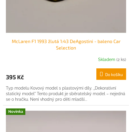
u
k
t
ů
McLaren F1 1993 žlutá 1:43 DeAgostini - baleno Car
Selection
Skladem
(2 ks)
Do košíku
395 Kč
Typ modelu Kovový model s plastovými díly. „Dekorativní
statický model" Tento produkt je sběratelský model – nejedná
se o hračku. Není vhodný pro děti mladší...
Novinka