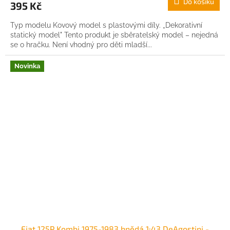
Do košíku
395 Kč
Typ modelu Kovový model s plastovými díly. „Dekorativní
statický model" Tento produkt je sběratelský model – nejedná
se o hračku. Není vhodný pro děti mladší...
Novinka
Fiat 125P Kombi 1975-1983 hnědá 1:43 DeAgostini -