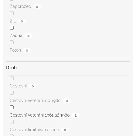
Záporožec
0
ZIL
0
Žádná
2
Foton
0
Druh
Cestovní
0
Cestovní veteráni do 1960
0
Cestovní veteráni 1961 až 1980
1
Cestovní limitovaná série
0