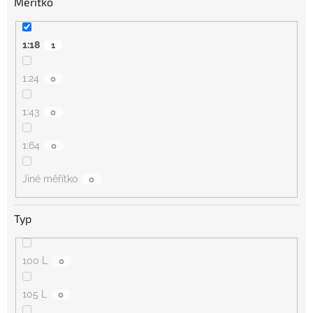
Měřítko
1:18
1
1:24
0
1:43
0
1:64
0
Jiné měřítko
0
Typ
100 L
0
105 L
0