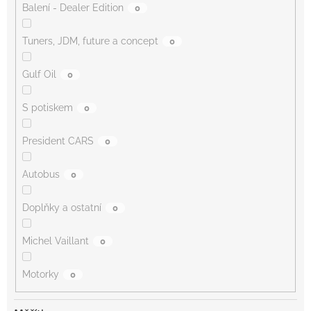
Balení - Dealer Edition
0
Tuners, JDM, future a concept
0
Gulf Oil
0
S potiskem
0
President CARS
0
Autobus
0
Doplňky a ostatní
0
Michel Vaillant
0
Motorky
0