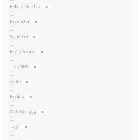
Felicie Pick Up
0
Roomster
0
Superb II
0
Fabia S2000
0
1100MBX
0
scala
0
Kodiaq
0
Octavia 1959
0
105L
0