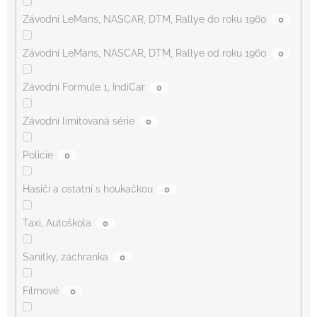
Závodní LeMans, NASCAR, DTM, Rallye do roku 1960
0
Závodní LeMans, NASCAR, DTM, Rallye od roku 1960
0
Závodní Formule 1, IndiCar
0
Závodní limitovaná série
0
Policie
0
Hasiči a ostatní s houkačkou
0
Taxi, Autoškola
0
Sanitky, záchranka
0
Filmové
0