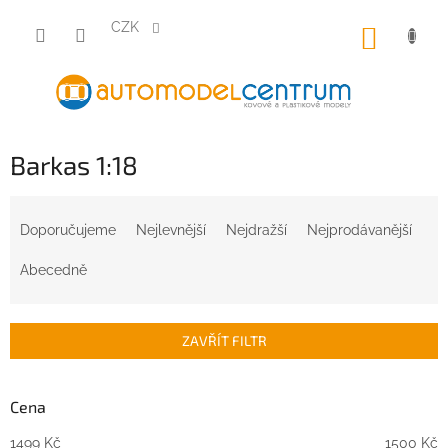
Přejít
na
CZK
NÁKUP
obsah
KOŠÍK
Barkas 1:18
Ř
a
Doporučujeme
Nejlevnější
Nejdražší
Nejprodávanější
z
e
Abecedně
n
í
p
ZAVŘÍT FILTR
r
o
d
Cena
u
1499
Kč
1500
Kč