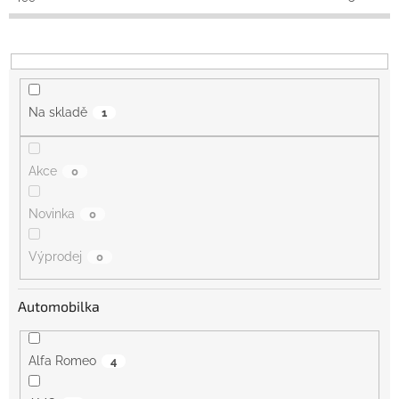
k
t
ů
Na skladě
1
Akce
0
Novinka
0
Výprodej
0
Automobilka
Alfa Romeo
4