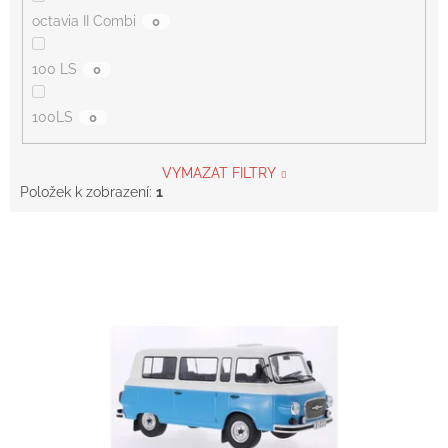
octavia II Combi
0
100 LS
0
100LS
0
VYMAZAT FILTRY
Položek k zobrazení:
1
V
ý
p
i
s
p
r
o
d
u