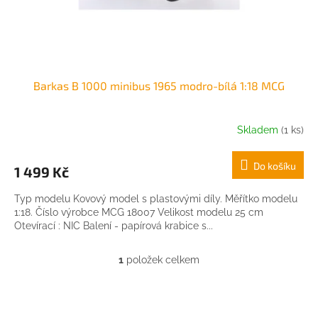
k
t
ů
Barkas B 1000 minibus 1965 modro-bílá 1:18 MCG
Skladem
(1 ks)
Do košíku
1 499 Kč
Typ modelu Kovový model s plastovými díly. Měřítko modelu
1:18. Číslo výrobce MCG 18007 Velikost modelu 25 cm
Otevírací : NIC Balení - papírová krabice s...
1
položek celkem
O
v
l
Z
á
á