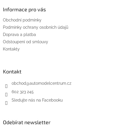
d
p
a
a
Informace pro vás
c
t
í
Obchodní podmínky
í
p
Podmínky ochrany osobních údajů
r
v
Doprava a platba
k
Odstoupení od smlouvy
y
Kontakty
v
ý
p
i
Kontakt
s
u
obchod
@
automodelcentrum.cz
602 323 245
Sledujte nás na Facebooku
Odebírat newsletter