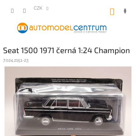
Přejít
na
CZK
NÁKUP
obsah
KOŠÍK
Seat 1500 1971 černá 1:24 Champion
7.024.2151-23