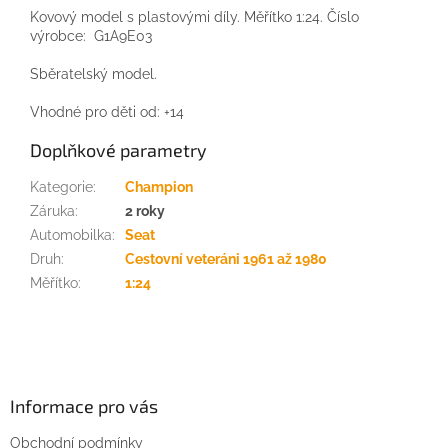
Kovový model s plastovými díly. Měřítko 1:24. Číslo
výrobce: G1A9E03
Sběratelský model.
Vhodné pro děti od: +14
Doplňkové parametry
Kategorie
:
Champion
Záruka
:
2 roky
Automobilka
:
Seat
Druh
:
Cestovní veteráni 1961 až 1980
Měřítko
:
1:24
Z
á
p
a
Informace pro vás
t
Obchodní podmínky