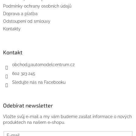
í
Podmínky ochrany osobních údajů
Doprava a platba
Odstoupení od smlouvy
Kontakty
Kontakt
obchod
@
automodelcentrum.cz
602 323 245
Sledujte nás na Facebooku
Odebírat newsletter
Vložte svůj e-mail a my vám budeme zasílat informace o nových
produktech na našem e-shopu.
E-mail