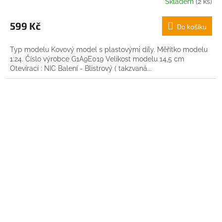
Skladem
(2 ks)
599 Kč
Do košíku
Typ modelu Kovový model s plastovými díly. Měřítko modelu
1:24. Číslo výrobce G1A9E019 Velikost modelu 14,5 cm
Otevírací : NIC Balení - Blistrový ( takzvaná...