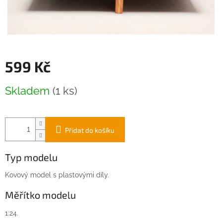
599 Kč
Měrná
Skladem
(1 ks)
cena:
Přidat do košíku
Typ modelu
Kovový model s plastovými díly.
Měřítko modelu
1:24.