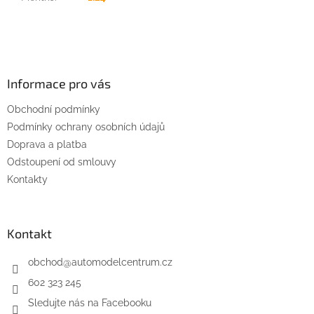
Z
á
p
a
Informace pro vás
t
Obchodní podmínky
í
Podmínky ochrany osobních údajů
Doprava a platba
Odstoupení od smlouvy
Kontakty
Kontakt
obchod
@
automodelcentrum.cz
602 323 245
Sledujte nás na Facebooku