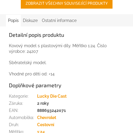
ZOBRAZIT VŠECHNY SOUVISEJÍCÍ PRODUKTY
Popis
Diskuze
Ostatní informace
Detailní popis produktu
Kovový model s plastovými díly. Měřítko 1:24. Číslo
výrobce: 24207
Sběratelský model.
Vhodné pro děti od: +14
Doplňkové parametry
Kategorie
:
Lucky Die Cast
Záruka
:
2 roky
EAN
:
888693242071
Automobilka
:
Chevrolet
Druh
:
Cestovní
Měřítko
:
1:24