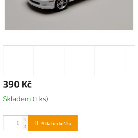
390 Kč
Měrná
Skladem
(1 ks)
cena:
Přidat do košíku