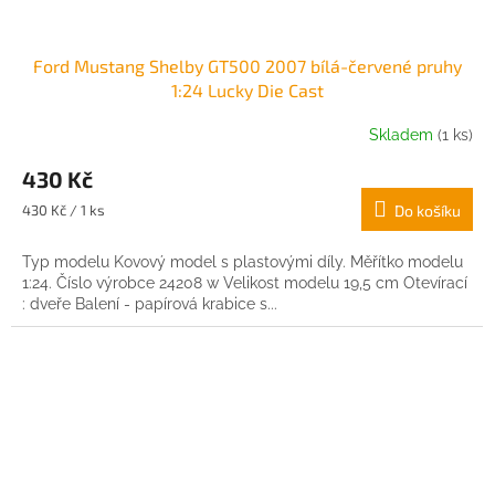
Ford Mustang Shelby GT500 2007 bílá-červené pruhy
1:24 Lucky Die Cast
Skladem
(1 ks)
430 Kč
Měrná
430 Kč / 1 ks
Do košíku
cena:
Typ modelu Kovový model s plastovými díly. Měřítko modelu
1:24. Číslo výrobce 24208 w Velikost modelu 19,5 cm Otevírací
: dveře Balení - papírová krabice s...