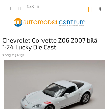
Přejít
na
CZK
NÁKUP
obsah
KOŠÍK
Chevrolet Corvette Z06 2007 bílá
1:24 Lucky Die Cast
7.003.2151-137