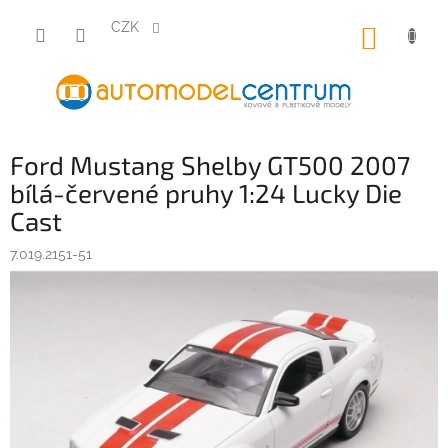
Přejít
na
CZK
NÁKUP
obsah
KOŠÍK
Ford Mustang Shelby GT500 2007
bílá-červené pruhy 1:24 Lucky Die
Cast
7.019.2151-51