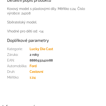
Detailní popis produktu
Kovový model s plastovými díly. Měřítko 1:24. Číslo
výrobce: 24208
Sběratelský model.
Vhodné pro děti od: +14
Doplňkové parametry
Kategorie
:
Lucky Die Cast
Záruka
:
2 roky
EAN
:
888693242088
Automobilka
:
Ford
Druh
:
Cestovní
Měřítko
:
1:24
Z
á
p