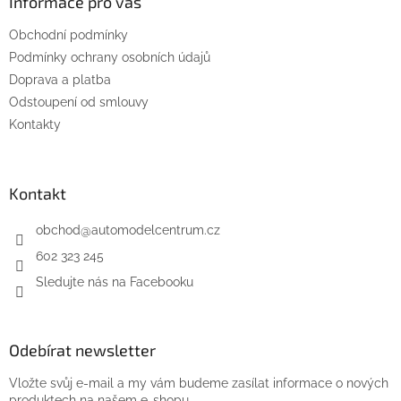
a
Informace pro vás
t
Obchodní podmínky
í
Podmínky ochrany osobních údajů
Doprava a platba
Odstoupení od smlouvy
Kontakty
Kontakt
obchod
@
automodelcentrum.cz
602 323 245
Sledujte nás na Facebooku
Odebírat newsletter
Vložte svůj e-mail a my vám budeme zasílat informace o nových
produktech na našem e-shopu.