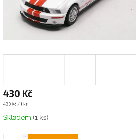
430 Kč
Měrná
430 Kč / 1 ks
cena:
Skladem
(1 ks)