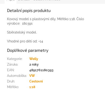
Detailní popis produktu
Kovový model s plastovými díly. Měřítko 1:18. Číslo
výrobce: 18039s
Sběratelský model.
Vhodné pro děti od: +14
Doplňkové parametry
Kategorie
:
Welly
Záruka
:
2 roky
EAN
:
4891761180393
Automobilka
:
VW
Druh
:
Cestovní
Měřítko
:
1:18
Z