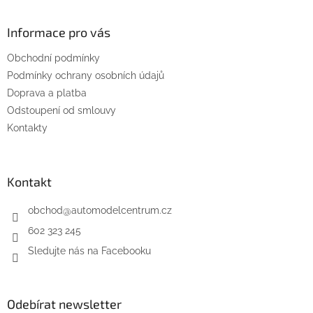
á
p
a
Informace pro vás
t
Obchodní podmínky
í
Podmínky ochrany osobních údajů
Doprava a platba
Odstoupení od smlouvy
Kontakty
Kontakt
obchod
@
automodelcentrum.cz
602 323 245
Sledujte nás na Facebooku
Odebírat newsletter