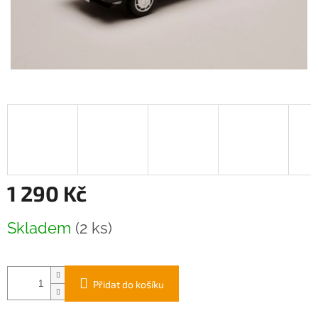
1 290 Kč
Měrná
Skladem
(2 ks)
cena:
Přidat do košíku