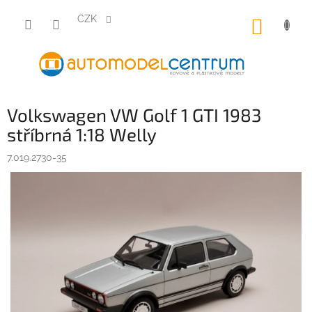
Přejít
na
CZK
NÁKUP
obsah
KOŠÍK
Volkswagen VW Golf 1 GTI 1983
stříbrná 1:18 Welly
7.019.2730-35