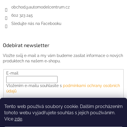
obchod
@
automodelcentrum.cz
602 323 245
Sledujte nás na Facebooku
Odebírat newsletter
Vložte svůj e-mail a my vám budeme zasílat informace o nových
produktech na našem e-shopu.
E-mail
Vložením e-mailu souhlasíte s
podmínkami ochrany osobních
údajů
PŘIHLÁSIT SE
Tento web používá soubory cookie. Dalším procházením
tohoto webu vyjadřujete souhlas s jejich používáním.
Více
zde
.