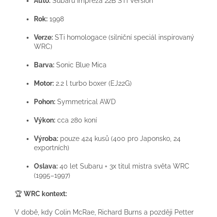
Auto:
Subaru Impreza 22B STi Version
Rok:
1998
Verze:
STi homologace (silniční speciál inspirovaný
WRC)
Barva:
Sonic Blue Mica
Motor:
2.2 l turbo boxer (EJ22G)
Pohon:
Symmetrical AWD
Výkon:
cca 280 koní
Výroba:
pouze 424 kusů (400 pro Japonsko, 24
exportních)
Oslava:
40 let Subaru + 3x titul mistra světa WRC
(1995–1997)
🏆
WRC kontext:
V době, kdy Colin McRae, Richard Burns a později Petter