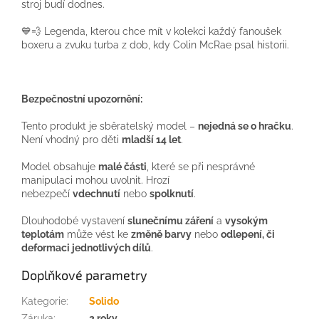
stroj budí dodnes.
💙💨 Legenda, kterou chce mít v kolekci každý fanoušek
boxeru a zvuku turba z dob, kdy Colin McRae psal historii.
Bezpečnostní upozornění:
Tento produkt je sběratelský model –
nejedná se o hračku
.
Není vhodný pro děti
mladší 14 let
.
Model obsahuje
malé části
, které se při nesprávné
manipulaci mohou uvolnit. Hrozí
nebezpečí
vdechnutí
nebo
spolknutí
.
Dlouhodobé vystavení
slunečnímu záření
a
vysokým
teplotám
může vést ke
změně barvy
nebo
odlepení, či
deformaci jednotlivých dílů
.
Doplňkové parametry
Kategorie
:
Solido
Záruka
:
2 roky