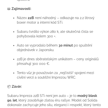
📖
Zajímavosti:
Název
22B
není náhodný – odkazuje na 2.2 litrový
boxer motor a interní kód STi.
Subaru tvrdilo výkon 280 k, ale skutečná čísla se
pohybovala kolem 300 +.
Auto se vyprodalo během
30 minut
po spuštění
objednávek v Japonsku.
22B je dnes sběratelským unikátem – ceny originálů
přesahují 300 000 €.
Tento vůz je považován za „nejčistší“ spojení mezi
civilní verzí a soutěžní Imprezou WRC.
📦
Závěr:
Subaru Impreza 22B STi není jen auto – je to
modrý blesk
90. let
, který zosobňuje zlatou éru rallye. Model od Solida
dokonale zachycuje jeho sílu, eleganci i respekt, který tento