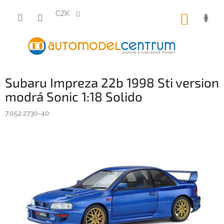
Přejít
na
CZK
NÁKUP
obsah
KOŠÍK
Subaru Impreza 22b 1998 Sti version
modrá Sonic 1:18 Solido
7.052.2730-40