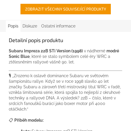
ZOBRAZIT VŠECHNY SOUVISEJÍCÍ PRODUKTY
Popis
Diskuze
Ostatní informace
Detailní popis produktu
Subaru Impreza 22B STi Version (1998)
v nádherné
modré
Sonic Blue
, které se stalo symbolem celé éry WRC a
ztělesněním rallyové vášně 90. let.
🎙️ „Zrozeno k oslavě dominance Subaru ve světovém
šampionátu rallye. Když se v roce 1998 slavilo 40 let
značky Subaru a zároveň třetí mistrovský titul WRC v řadě,
vznikla limitovaná série, která spojila to nejlepší z okruhové
techniky a rallyové DNA. A výsledek? 22B – číslo, které v
srdcích fanoušků burácí jako boxer motor při 4000
otáčkách.“
📋
Příběh modelu: