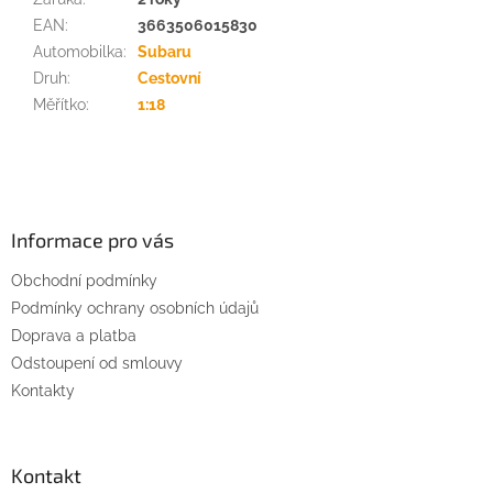
EAN
:
3663506015830
Automobilka
:
Subaru
Druh
:
Cestovní
Měřítko
:
1:18
Z
á
p
a
Informace pro vás
t
Obchodní podmínky
í
Podmínky ochrany osobních údajů
Doprava a platba
Odstoupení od smlouvy
Kontakty
Kontakt