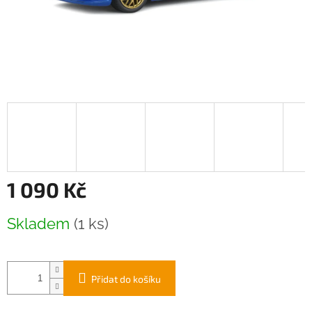
1 090 Kč
Měrná
Skladem
(1 ks)
cena:
Přidat do košíku