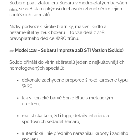
Solberg psali zlatou éru Subaru v modro-zlatých barvách
555, se 22B stalo jakýmsi duchovním zhmotněním jejich
soutěžních speciálů.
Nízký podvozek, široké blatníky, masivní křídlo a
nezaměnitelný zvuk boxeru – to vše dělá z 22B
právoplatného dědice WRC trůnu.
🧱
Model 1:18 – Subaru Impreza 22B STi Version (Solido)
Solido přináší do vitrín sběratelů jeden z nejkultovnějších
homologovaných speciálů:
dokonale zachycené proporce široké karoserie typu
WRC,
lak v ikonické barvě Sonic Blue s metalickým
efektem,
realistická kola, STi loga, detaily interiéru a
sportovních sedadel Recaro,
autentické linie předního nárazníku, kapoty i zadního
spoileru.