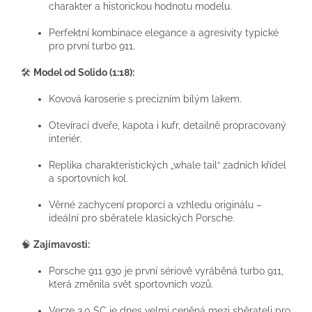
charakter a historickou hodnotu modelu.
Perfektní kombinace elegance a agresivity typické
pro první turbo 911.
🛠️
Model od Solido (1:18):
Kovová karoserie s precizním bílým lakem.
Otevírací dveře, kapota i kufr, detailně propracovaný
interiér.
Replika charakteristických „whale tail“ zadních křídel
a sportovních kol.
Věrné zachycení proporcí a vzhledu originálu –
ideální pro sběratele klasických Porsche.
🧠
Zajímavosti:
Porsche 911 930 je první sériově vyráběná turbo 911,
která změnila svět sportovních vozů.
Verze 3,0 SC je dnes velmi ceněná mezi sběrateli pro