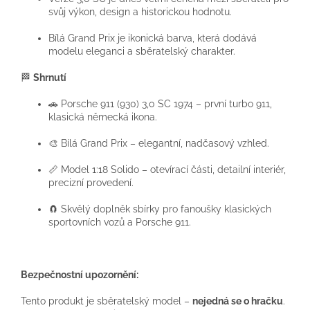
svůj výkon, design a historickou hodnotu.
Bílá Grand Prix je ikonická barva, která dodává
modelu eleganci a sběratelský charakter.
🏁
Shrnutí
🚗 Porsche 911 (930) 3,0 SC 1974 – první turbo 911,
klasická německá ikona.
🎨 Bílá Grand Prix – elegantní, nadčasový vzhled.
📏 Model 1:18 Solido – otevírací části, detailní interiér,
precizní provedení.
🧲 Skvělý doplněk sbírky pro fanoušky klasických
sportovních vozů a Porsche 911.
Bezpečnostní upozornění:
Tento produkt je sběratelský model –
nejedná se o hračku
.