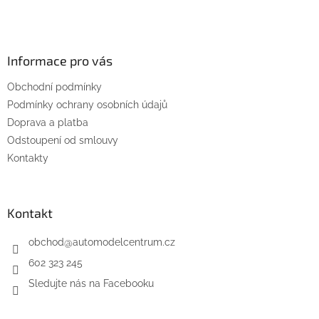
Z
á
p
a
Informace pro vás
t
Obchodní podmínky
í
Podmínky ochrany osobních údajů
Doprava a platba
Odstoupení od smlouvy
Kontakty
Kontakt
obchod
@
automodelcentrum.cz
602 323 245
Sledujte nás na Facebooku