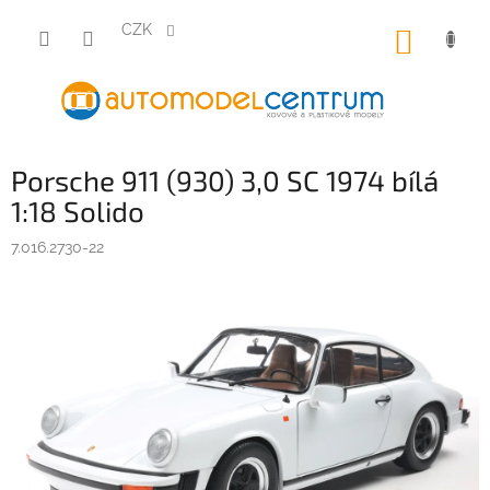
Přejít
na
CZK
NÁKUP
obsah
KOŠÍK
Porsche 911 (930) 3,0 SC 1974 bílá
1:18 Solido
7.016.2730-22