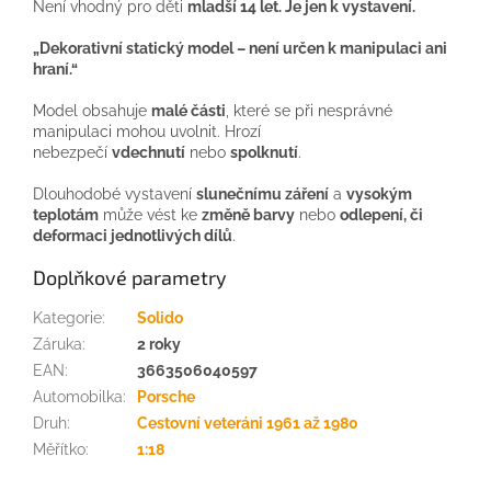
Není vhodný pro děti
mladší 14 let
.
Je jen k vystavení.
„Dekorativní statický model – není určen k manipulaci ani
hraní.“
Model obsahuje
malé části
, které se při nesprávné
manipulaci mohou uvolnit. Hrozí
nebezpečí
vdechnutí
nebo
spolknutí
.
Dlouhodobé vystavení
slunečnímu záření
a
vysokým
teplotám
může vést ke
změně barvy
nebo
odlepení, či
deformaci jednotlivých dílů
.
Doplňkové parametry
Kategorie
:
Solido
Záruka
:
2 roky
EAN
:
3663506040597
Automobilka
:
Porsche
Druh
:
Cestovní veteráni 1961 až 1980
Měřítko
:
1:18