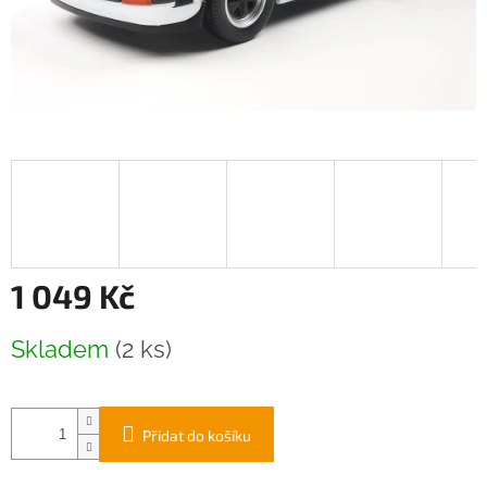
1 049 Kč
Měrná
Skladem
(2 ks)
cena:
Přidat do košíku