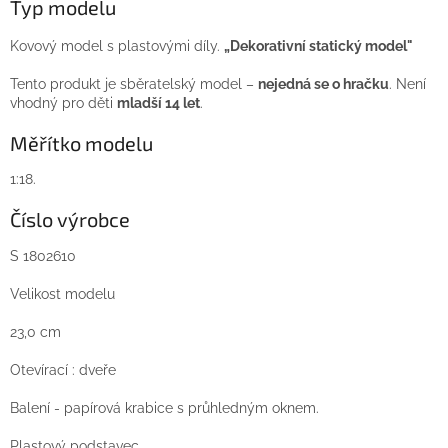
Typ modelu
Kovový model s plastovými díly.
„Dekorativní statický model"
Tento produkt je sběratelský model –
nejedná se o hračku
. Není
vhodný pro děti
mladší 14 let
.
Měřítko modelu
1:18.
Číslo výrobce
S 1802610
Velikost modelu
23,0 cm
Otevírací : dveře
Balení - papírová krabice s průhledným oknem.
Plastový podstavec.