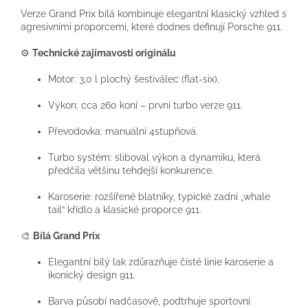
Verze Grand Prix bílá kombinuje elegantní klasický vzhled s
agresivními proporcemi, které dodnes definují Porsche 911.
⚙️
Technické zajímavosti originálu
Motor: 3,0 l plochý šestiválec (flat-six).
Výkon: cca 260 koní – první turbo verze 911.
Převodovka: manuální 4stupňová.
Turbo systém: sliboval výkon a dynamiku, která
předčila většinu tehdejší konkurence.
Karoserie: rozšířené blatníky, typické zadní „whale
tail“ křídlo a klasické proporce 911.
🎨
Bílá Grand Prix
Elegantní bílý lak zdůrazňuje čisté linie karoserie a
ikonický design 911.
Barva působí nadčasově, podtrhuje sportovní