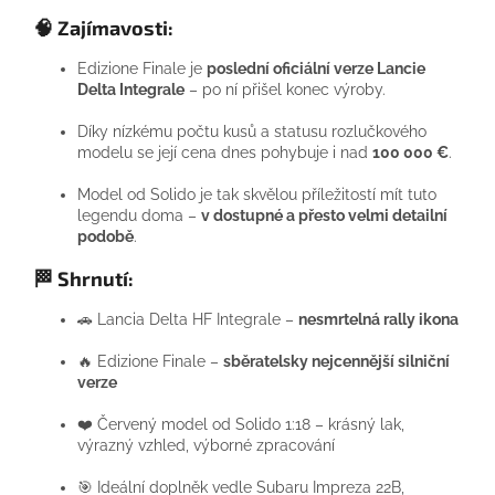
🧠
Zajímavosti:
Edizione Finale je
poslední oficiální verze Lancie
Delta Integrale
– po ní přišel konec výroby.
Díky nízkému počtu kusů a statusu rozlučkového
modelu se její cena dnes pohybuje i nad
100 000 €
.
Model od Solido je tak skvělou příležitostí mít tuto
legendu doma –
v dostupné a přesto velmi detailní
podobě
.
🏁 Shrnutí:
🚗 Lancia Delta HF Integrale –
nesmrtelná rally ikona
🔥 Edizione Finale –
sběratelsky nejcennější silniční
verze
❤️ Červený model od Solido 1:18 – krásný lak,
výrazný vzhled, výborné zpracování
🎯 Ideální doplněk vedle Subaru Impreza 22B,