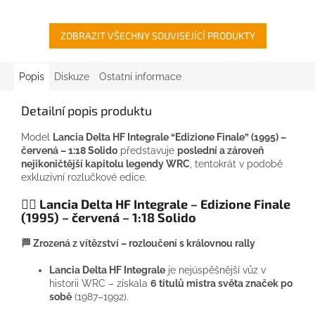
ZOBRAZIT VŠECHNY SOUVISEJÍCÍ PRODUKTY
Popis
Diskuze
Ostatní informace
Detailní popis produktu
Model
Lancia Delta HF Integrale “Edizione Finale” (1995) –
červená – 1:18 Solido
představuje
poslední a zároveň
nejikoničtější kapitolu legendy WRC
, tentokrát v podobě
exkluzivní rozlučkové edice.
❤️‍🔥
Lancia Delta HF Integrale – Edizione Finale
(1995) – červená – 1:18 Solido
🏁
Zrozená z vítězství – rozloučení s královnou rally
Lancia Delta HF Integrale
je nejúspěšnější vůz v
historii WRC – získala
6 titulů mistra světa značek po
sobě
(1987–1992).