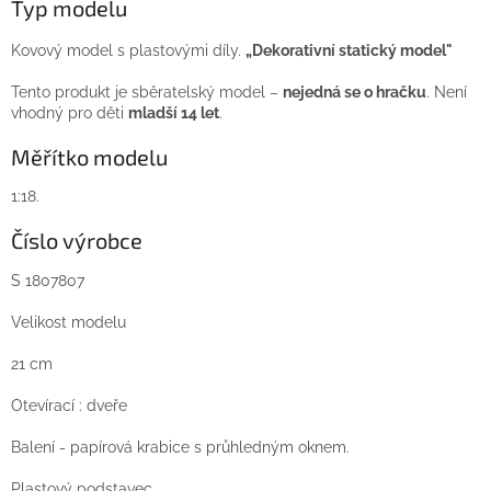
Typ modelu
Kovový model s plastovými díly.
„Dekorativní statický model"
Tento produkt je sběratelský model –
nejedná se o hračku
. Není
vhodný pro děti
mladší 14 let
.
Měřítko modelu
1:18.
Číslo výrobce
S 1807807
Velikost modelu
21 cm
Otevírací : dveře
Balení - papírová krabice s průhledným oknem.
Plastový podstavec.