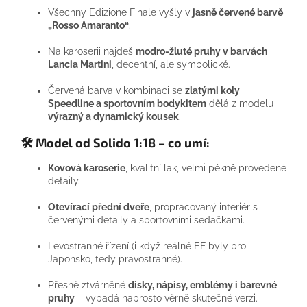
Všechny Edizione Finale vyšly v
jasně červené barvě
„Rosso Amaranto“
.
Na karoserii najdeš
modro-žluté pruhy v barvách
Lancia Martini
, decentní, ale symbolické.
Červená barva v kombinaci se
zlatými koly
Speedline a sportovním bodykitem
dělá z modelu
výrazný a dynamický kousek
.
🛠️
Model od Solido 1:18 – co umí:
Kovová karoserie
, kvalitní lak, velmi pěkně provedené
detaily.
Otevírací přední dveře
, propracovaný interiér s
červenými detaily a sportovními sedačkami.
Levostranné řízení (i když reálné EF byly pro
Japonsko, tedy pravostranné).
Přesně ztvárněné
disky, nápisy, emblémy i barevné
pruhy
– vypadá naprosto věrně skutečné verzi.