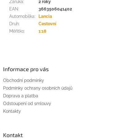
Záruka
:
2 roky
EAN
:
3663506041402
Automobilka
:
Lancia
Druh
:
Cestovní
Měřítko
:
1:18
Z
á
p
a
Informace pro vás
t
Obchodní podmínky
í
Podmínky ochrany osobních údajů
Doprava a platba
Odstoupení od smlouvy
Kontakty
Kontakt