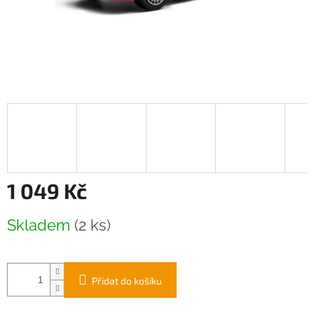
1 049 Kč
Měrná
Skladem
(2 ks)
cena:
Přidat do košíku