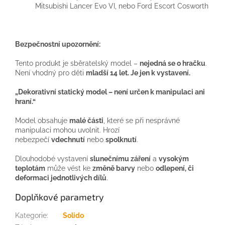
Mitsubishi Lancer Evo VI, nebo Ford Escort Cosworth
Bezpečnostní upozornění:
Tento produkt je sběratelský model –
nejedná se o hračku
.
Není vhodný pro děti
mladší 14 let
.
Je jen k vystavení.
„Dekorativní statický model – není určen k manipulaci ani
hraní.“
Model obsahuje
malé části
, které se při nesprávné
manipulaci mohou uvolnit. Hrozí
nebezpečí
vdechnutí
nebo
spolknutí
.
Dlouhodobé vystavení
slunečnímu záření
a
vysokým
teplotám
může vést ke
změně barvy
nebo
odlepení, či
deformaci jednotlivých dílů
.
Doplňkové parametry
Kategorie
:
Solido