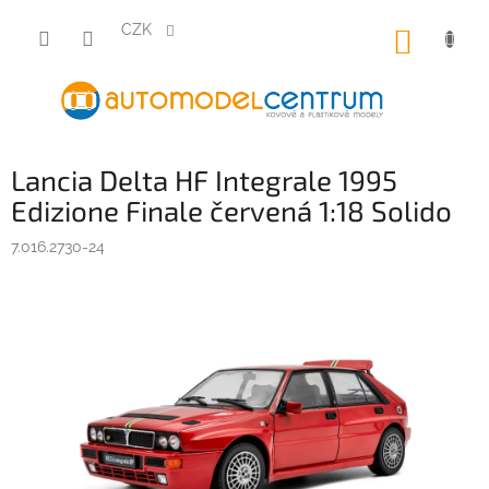
Přejít
na
CZK
NÁKUP
obsah
KOŠÍK
Lancia Delta HF Integrale 1995
Edizione Finale červená 1:18 Solido
7.016.2730-24