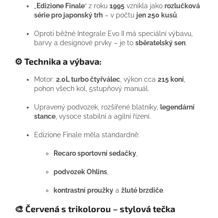
„
Edizione Finale
“ z roku
1995
vznikla jako
rozlučková
série pro japonský trh
– v počtu
jen 250 kusů
.
Oproti běžné Integrale Evo II má speciální výbavu,
barvy a designové prvky – je to
sběratelský sen
.
⚙️
Technika a výbava:
Motor:
2.0L turbo čtyřválec
, výkon cca
215 koní
,
pohon všech kol, 5stupňový manuál.
Upravený podvozek, rozšířené blatníky,
legendární
stance
, vysoce stabilní a agilní řízení.
Edizione Finale měla standardně:
Recaro sportovní sedačky
,
podvozek Ohlins
,
kontrastní proužky
a
žluté brzdiče
.
🎨
Červená s trikolorou – stylová tečka