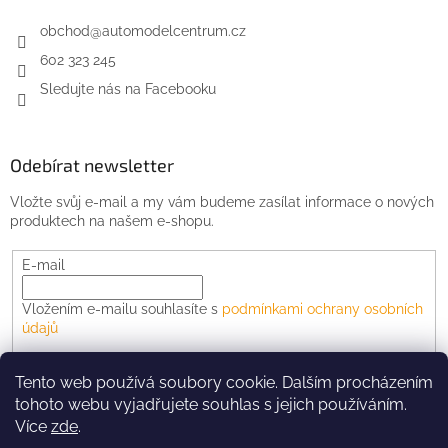
obchod
@
automodelcentrum.cz
602 323 245
Sledujte nás na Facebooku
Odebírat newsletter
Vložte svůj e-mail a my vám budeme zasílat informace o nových
produktech na našem e-shopu.
E-mail
Vložením e-mailu souhlasíte s
podmínkami ochrany osobních
údajů
PŘIHLÁSIT SE
Tento web používá soubory cookie. Dalším procházením
tohoto webu vyjadřujete souhlas s jejich používáním.
Více
zde
.