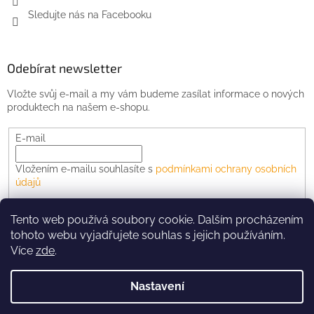
Sledujte nás na Facebooku
Odebírat newsletter
Vložte svůj e-mail a my vám budeme zasílat informace o nových
produktech na našem e-shopu.
E-mail
Vložením e-mailu souhlasíte s
podmínkami ochrany osobních
údajů
PŘIHLÁSIT SE
Tento web používá soubory cookie. Dalším procházením
tohoto webu vyjadřujete souhlas s jejich používáním.
Více
zde
.
Vytvořil Shoptet
Nastavení