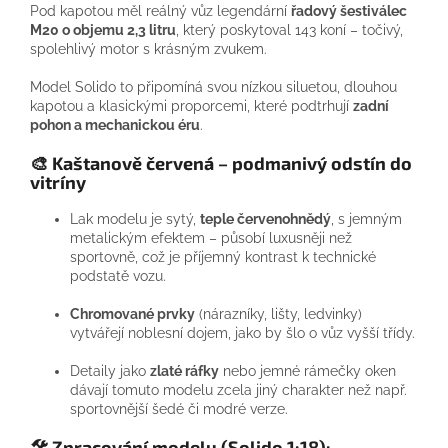
Pod kapotou měl reálný vůz legendární
řadový šestiválec
M20 o objemu 2,3 litru
, který poskytoval 143 koní – točivý,
spolehlivý motor s krásným zvukem.
Model Solido to připomíná svou nízkou siluetou, dlouhou
kapotou a klasickými proporcemi, které podtrhují
zadní
pohon a mechanickou éru
.
🎨
Kaštanově červená – podmanivý odstín do
vitríny
Lak modelu je sytý,
teple červenohnědý
, s jemným
metalickým efektem – působí luxusněji než
sportovně, což je příjemný kontrast k technické
podstatě vozu.
Chromované prvky
(nárazníky, lišty, ledvinky)
vytvářejí noblesní dojem, jako by šlo o vůz vyšší třídy.
Detaily jako
zlaté ráfky
nebo jemné rámečky oken
dávají tomuto modelu zcela jiný charakter než např.
sportovnější šedé či modré verze.
🛠️
Zpracování modelu (Solido 1:18):