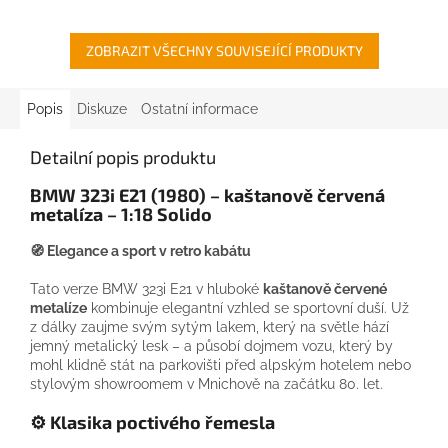
ZOBRAZIT VŠECHNY SOUVISEJÍCÍ PRODUKTY
Popis
Diskuze
Ostatní informace
Detailní popis produktu
BMW 323i E21 (1980) – kaštanově červená
metalíza – 1:18 Solido
🧭
Elegance a sport v retro kabátu
Tato verze BMW 323i E21 v hluboké
kaštanově červené
metalíze
kombinuje elegantní vzhled se sportovní duší. Už
z dálky zaujme svým sytým lakem, který na světle hází
jemný metalický lesk – a působí dojmem vozu, který by
mohl klidně stát na parkovišti před alpským hotelem nebo
stylovým showroomem v Mnichově na začátku 80. let.
⚙️
Klasika poctivého řemesla