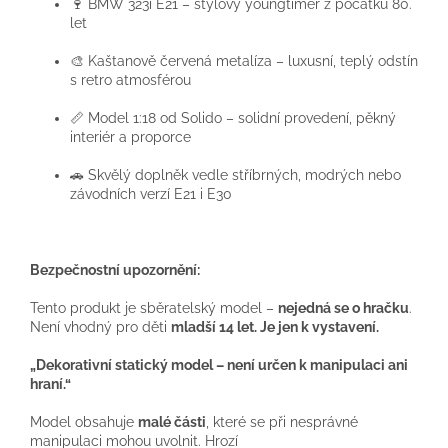
🍷 BMW 323i E21 – stylový youngtimer z počátku 80.
let
🎨 Kaštanově červená metalíza – luxusní, teplý odstín
s retro atmosférou
📏 Model 1:18 od Solido – solidní provedení, pěkný
interiér a proporce
🚗 Skvělý doplněk vedle stříbrných, modrých nebo
závodních verzí E21 i E30
Bezpečnostní upozornění:
Tento produkt je sběratelský model –
nejedná se o hračku
.
Není vhodný pro děti
mladší 14 let
.
Je jen k vystavení.
„Dekorativní statický model – není určen k manipulaci ani
hraní.“
Model obsahuje
malé části
, které se při nesprávné
manipulaci mohou uvolnit. Hrozí