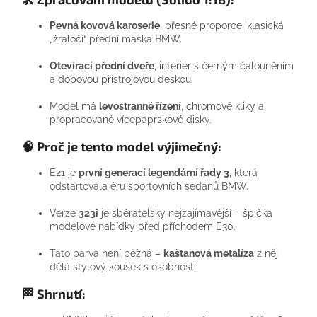
Pevná kovová karoserie
, přesné proporce, klasická
„žraločí“ přední maska BMW.
Otevírací přední dveře
, interiér s černým čalouněním
a dobovou přístrojovou deskou.
Model má
levostranné řízení
, chromové kliky a
propracované vícepaprskové disky.
🧠
Proč je tento model výjimečný:
E21 je
první generací legendární řady 3
, která
odstartovala éru sportovních sedanů BMW.
Verze
323i
je sběratelsky nejzajímavější – špička
modelové nabídky před příchodem E30.
Tato barva není běžná –
kaštanová metalíza
z něj
dělá stylový kousek s osobností.
🏁 Shrnutí: