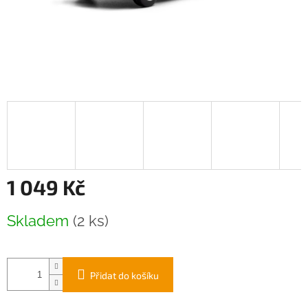
1 049 Kč
Měrná
Skladem
(2 ks)
cena:
Přidat do košíku