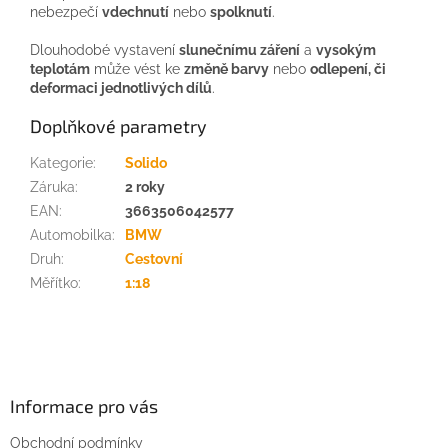
nebezpečí
vdechnutí
nebo
spolknutí
.
Dlouhodobé vystavení
slunečnímu záření
a
vysokým
teplotám
může vést ke
změně barvy
nebo
odlepení, či
deformaci jednotlivých dílů
.
Doplňkové parametry
Kategorie
:
Solido
Záruka
:
2 roky
EAN
:
3663506042577
Automobilka
:
BMW
Druh
:
Cestovní
Měřítko
:
1:18
Z
á
p
a
Informace pro vás
t
Obchodní podmínky