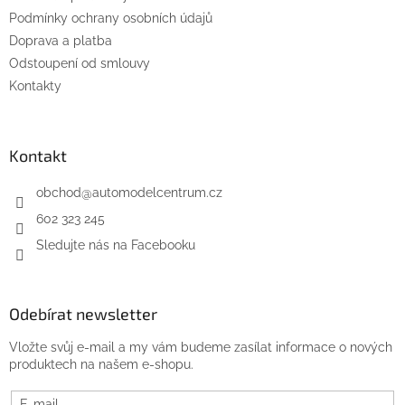
í
Podmínky ochrany osobních údajů
Doprava a platba
Odstoupení od smlouvy
Kontakty
Kontakt
obchod
@
automodelcentrum.cz
602 323 245
Sledujte nás na Facebooku
Odebírat newsletter
Vložte svůj e-mail a my vám budeme zasílat informace o nových
produktech na našem e-shopu.
E-mail