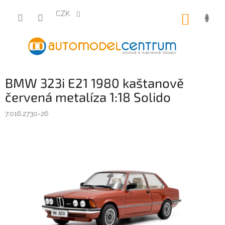
Přejít
na
CZK
NÁKUP
obsah
KOŠÍK
BMW 323i E21 1980 kaštanově
červená metalíza 1:18 Solido
7.016.2730-26