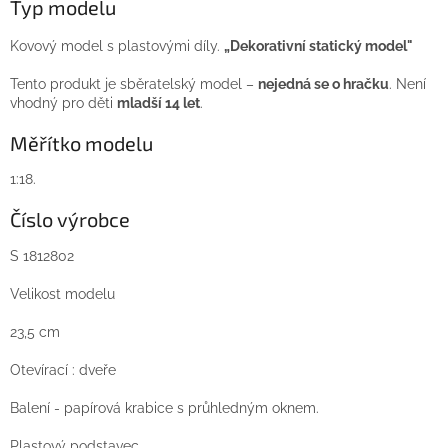
Typ modelu
Kovový model s plastovými díly.
„Dekorativní statický model"
Tento produkt je sběratelský model –
nejedná se o hračku
. Není
vhodný pro děti
mladší 14 let
.
Měřítko modelu
1:18.
Číslo výrobce
S 1812802
Velikost modelu
23,5 cm
Otevírací : dveře
Balení - papírová krabice s průhledným oknem.
Plastový podstavec.