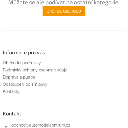
Můžete se ale podívat na ostatní kategorie.
ZPĚT DO OBCHODU
Z
á
p
a
Informace pro vás
t
Obchodní podmínky
í
Podmínky ochrany osobních údajů
Doprava a platba
Odstoupení od smlouvy
Kontakty
Kontakt
obchod
@
automodelcentrum.cz