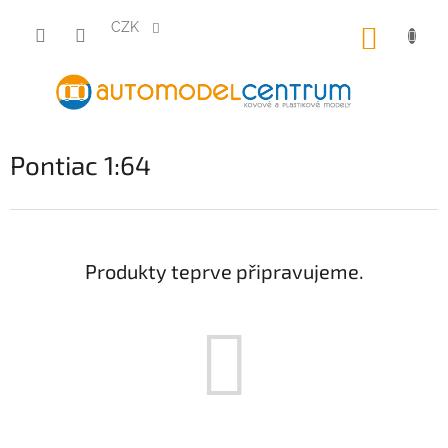
Přejít
na
CZK
NÁKUP
obsah
KOŠÍK
Pontiac 1:64
Produkty teprve připravujeme.