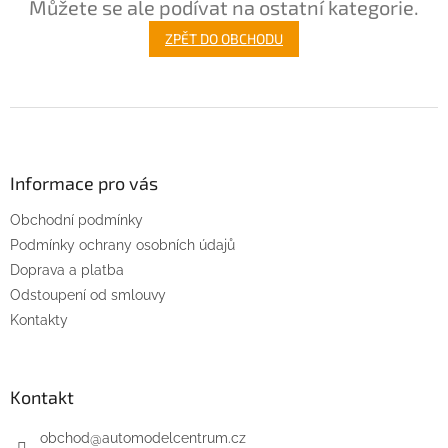
Můžete se ale podívat na ostatní kategorie.
ZPĚT DO OBCHODU
Z
á
p
a
Informace pro vás
t
Obchodní podmínky
í
Podmínky ochrany osobních údajů
Doprava a platba
Odstoupení od smlouvy
Kontakty
Kontakt
obchod
@
automodelcentrum.cz