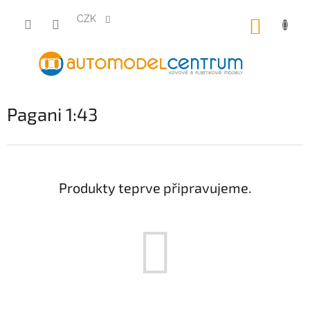
Přejít
na
CZK
NÁKUP
obsah
KOŠÍK
Pagani 1:43
Produkty teprve připravujeme.