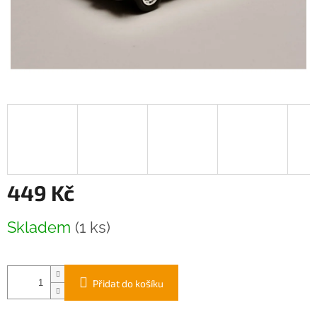
449 Kč
Měrná
Skladem
(1 ks)
cena:
Přidat do košíku