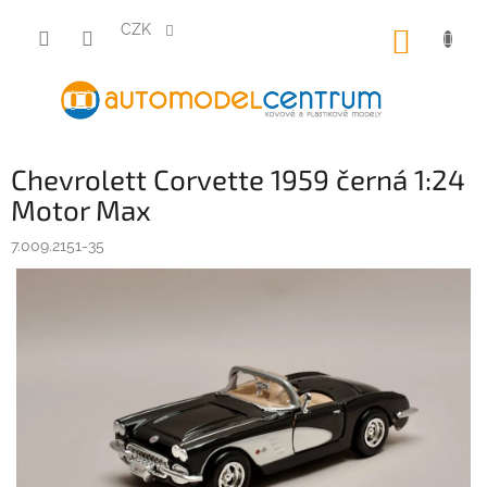
Přejít
na
CZK
NÁKUP
obsah
KOŠÍK
Chevrolett Corvette 1959 černá 1:24
Motor Max
7.009.2151-35