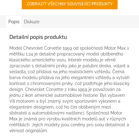
ZOBRAZIT VŠECHNY SOUVISEJÍCÍ PRODUKTY
Popis
Diskuze
Detailní popis produktu
Model Chevrolet Corvette 1959 od společnosti Motor Max v
měřítku 1:24 je detailně propracovaný model oblíbeného
klasického amerického vozu. Interiér modelu je věrně
zpracován s detailními prvky jako je palubní deska, volant a
sedadla, což přidává na jeho realistickém vzhledu. Černá
barva modelu přidává na jeho elegantním vzhledu a vytváří
kontrast s chromovanými prvky, což podtrhuje jeho klasický
design. Chevrolet Corvette z roku 1959 je považován za
jednu z ikon americké automobilové historie. Byl vybaven
V8 motorem a byl známý svým sportovním výkonem a
elegantním designem, což ho činí oblíbeným mezi
sběrateli a automobilovými nadšenci. Společnost Motor
Max je známá pro výrobu kvalitních modelů aut v různých
měřítkách. Jejich modely jsou ceněny pro svou detailnost a
věrnost originálům.