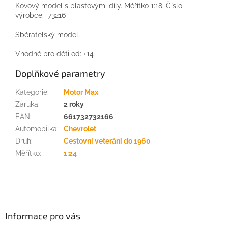
Kovový model s plastovými díly. Měřítko 1:18. Číslo
výrobce: 73216
Sběratelský model.
Vhodné pro děti od: +14
Doplňkové parametry
Kategorie
:
Motor Max
Záruka
:
2 roky
EAN
:
661732732166
Automobilka
:
Chevrolet
Druh
:
Cestovní veteráni do 1960
Měřítko
:
1:24
Z
á
p
a
Informace pro vás
t