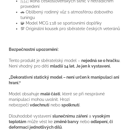
🇨🇿 Ikona československých silnic v netradičním
provedení
🚗 Oblíbený rodinný vůz s atmosférou dobového
tuningu
🧩 Model MCG 1:18 se sportovními doplňky
💯 Originální kousek pro sběratele českých veteránů
Bezpečnostní upozornění:
Tento produkt je sběratelský model –
nejedná se o hračku
.
Není vhodný pro děti
mladší 14 let
.
Je jen k vystavení.
„Dekorativní statický model – není určen k manipulaci ani
hraní.“
Model obsahuje
malé části
, které se při nesprávné
manipulaci mohou uvolnit. Hrozí
nebezpečí
vdechnutí
nebo
spolknutí
.
Dlouhodobé vystavení
slunečnímu záření
a
vysokým
teplotám
může vést ke
změně barvy
nebo
odlepení, či
deformaci jednotlivých dílů
.