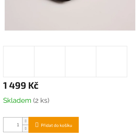
1 499 Kč
Měrná
Skladem
(2 ks)
cena:
Přidat do košíku