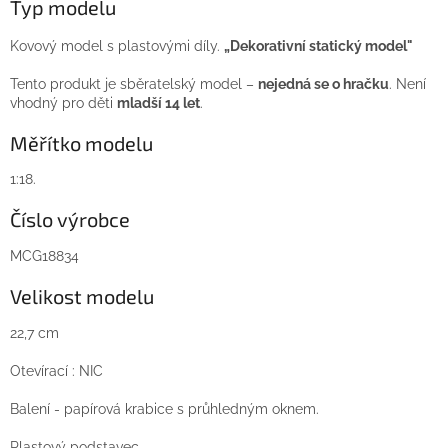
Typ modelu
Kovový model s plastovými díly.
„Dekorativní statický model"
Tento produkt je sběratelský model –
nejedná se o hračku
. Není
vhodný pro děti
mladší 14 let
.
Měřítko modelu
1:18.
Číslo výrobce
MCG18834
Velikost modelu
22,7 cm
Otevírací : NIC
Balení - papírová krabice s průhledným oknem.
Plastový podstavec.