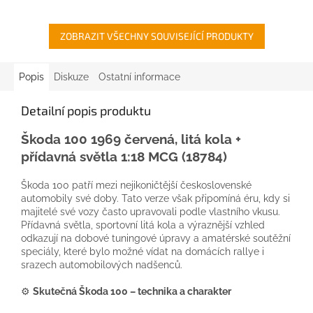
ZOBRAZIT VŠECHNY SOUVISEJÍCÍ PRODUKTY
Popis
Diskuze
Ostatní informace
Detailní popis produktu
Škoda 100 1969 červená, litá kola +
přídavná světla 1:18 MCG (18784)
Škoda 100 patří mezi nejikoničtější československé
automobily své doby. Tato verze však připomíná éru, kdy si
majitelé své vozy často upravovali podle vlastního vkusu.
Přídavná světla, sportovní litá kola a výraznější vzhled
odkazují na dobové tuningové úpravy a amatérské soutěžní
speciály, které bylo možné vídat na domácích rallye i
srazech automobilových nadšenců.
⚙️
Skutečná Škoda 100 – technika a charakter