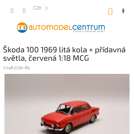
Přejít
na
CZK
NÁKUP
obsah
KOŠÍK
Škoda 100 1969 litá kola + přídavná
světla, červená 1:18 MCG
7.048.2730-89