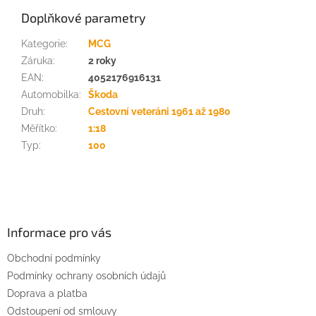
Doplňkové parametry
Kategorie
:
MCG
Záruka
:
2 roky
EAN
:
4052176916131
Automobilka
:
Škoda
Druh
:
Cestovní veteráni 1961 až 1980
Měřítko
:
1:18
Typ
:
100
Z
á
p
a
Informace pro vás
t
Obchodní podmínky
í
Podmínky ochrany osobních údajů
Doprava a platba
Odstoupení od smlouvy