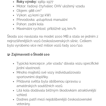
Roky výroby:
1969–1977
Motor: řadový čtyřválec OHV uložený vzadu
Objem: 988 cm³
Výkon: 43 koní (32 kW)
Převodovka: 4stupňová manuální
Pohon: zadní kola
Maximální rychlost: přibližně 125 km/h
Škoda 100 navázala na model 1000 MB a stala se jedním z
nejrozšířenějších vozů československých silnic. Celkem
bylo vyrobeno více než milion vozů řady 100/110.
🧩
Zajímavosti o Škodě 100
Typická koncepce „vše vzadu“ dávala vozu specifické
jízdní vlastnosti.
Mnoho majitelů své vozy individualizovalo
sportovními doplňky.
Přídavná světla byla oblíbenou úpravou u
amatérských soutěžních vozů.
Litá kola dodávala běžným škodovkám atraktivnější
vzhled.
Dodnes patří mezi nejoblíbenější československé
veterány.