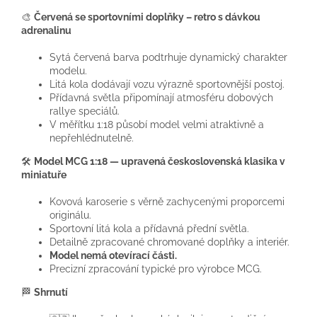
🎨
Červená se sportovními doplňky – retro s dávkou
adrenalinu
Sytá červená barva podtrhuje dynamický charakter
modelu.
Litá kola dodávají vozu výrazně sportovnější postoj.
Přídavná světla připomínají atmosféru dobových
rallye speciálů.
V měřítku 1:18 působí model velmi atraktivně a
nepřehlédnutelně.
🛠️
Model MCG 1:18 — upravená československá klasika v
miniatuře
Kovová karoserie s věrně zachycenými proporcemi
originálu.
Sportovní litá kola a přídavná přední světla.
Detailně zpracované chromované doplňky a interiér.
Model nemá otevírací části.
Precizní zpracování typické pro výrobce MCG.
🏁
Shrnutí