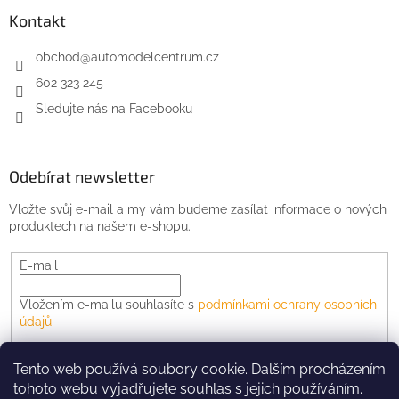
Kontakt
obchod
@
automodelcentrum.cz
602 323 245
Sledujte nás na Facebooku
Odebírat newsletter
Vložte svůj e-mail a my vám budeme zasílat informace o nových
produktech na našem e-shopu.
E-mail
Vložením e-mailu souhlasíte s
podmínkami ochrany osobních
údajů
PŘIHLÁSIT SE
Tento web používá soubory cookie. Dalším procházením
tohoto webu vyjadřujete souhlas s jejich používáním.