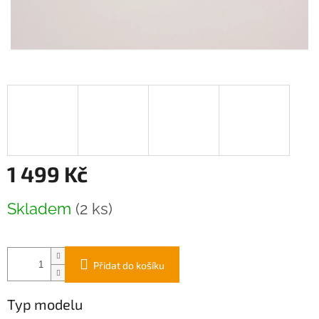
1 499 Kč
Měrná
Skladem
(2 ks)
cena:
Přidat do košíku
Typ modelu