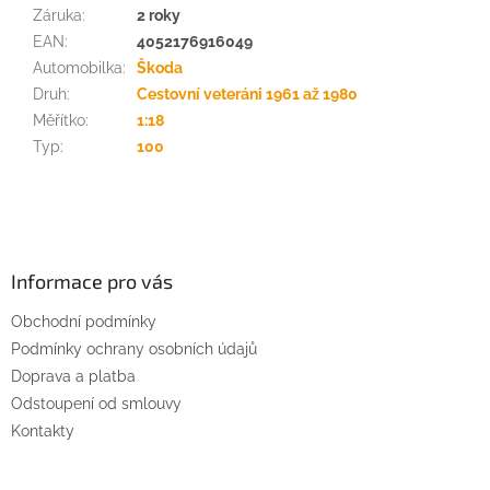
Záruka
:
2 roky
EAN
:
4052176916049
Automobilka
:
Škoda
Druh
:
Cestovní veteráni 1961 až 1980
Měřítko
:
1:18
Typ
:
100
Z
á
p
a
Informace pro vás
t
Obchodní podmínky
í
Podmínky ochrany osobních údajů
Doprava a platba
Odstoupení od smlouvy
Kontakty