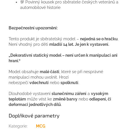
💯 Povinný kousek pro sběratele českých veteránů a
automobilové historie
Bezpečnostní upozornění:
Tento produkt je sběratelský model –
nejedná se o hračku
.
Není vhodný pro děti
mladší 14 let
.
Je jen k vystavení.
„Dekorativní statický model – není určen k manipulaci ani
hraní.“
Model obsahuje
malé části
, které se při nesprávné
manipulaci mohou uvolnit. Hrozí
nebezpečí
vdechnutí
nebo
spolknutí
.
Dlouhodobé vystavení
slunečnímu záření
a
vysokým
teplotám
může vést ke
změně barvy
nebo
odlepení, či
deformaci jednotlivých dílů
.
Doplňkové parametry
Kategorie
:
MCG