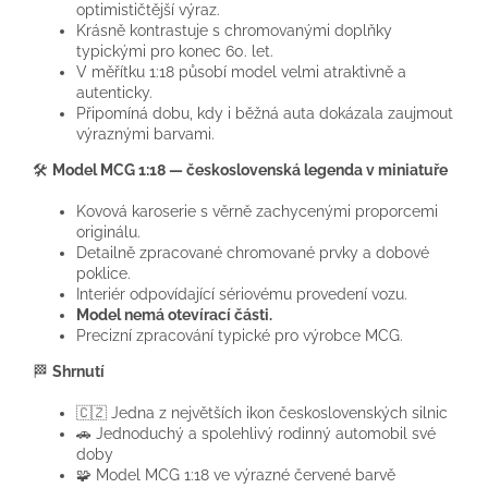
optimističtější výraz.
Krásně kontrastuje s chromovanými doplňky
typickými pro konec 60. let.
V měřítku 1:18 působí model velmi atraktivně a
autenticky.
Připomíná dobu, kdy i běžná auta dokázala zaujmout
výraznými barvami.
🛠️
Model MCG 1:18 — československá legenda v miniatuře
Kovová karoserie s věrně zachycenými proporcemi
originálu.
Detailně zpracované chromované prvky a dobové
poklice.
Interiér odpovídající sériovému provedení vozu.
Model nemá otevírací části.
Precizní zpracování typické pro výrobce MCG.
🏁
Shrnutí
🇨🇿 Jedna z největších ikon československých silnic
🚗 Jednoduchý a spolehlivý rodinný automobil své
doby
🧩 Model MCG 1:18 ve výrazné červené barvě