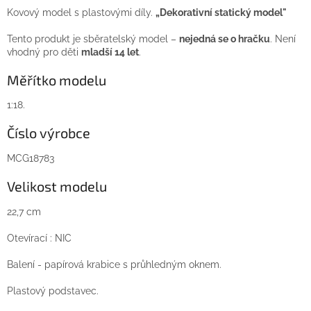
Kovový model s plastovými díly.
„Dekorativní statický model"
Tento produkt je sběratelský model –
nejedná se o hračku
. Není
vhodný pro děti
mladší 14 let
.
Měřítko modelu
1:18.
Číslo výrobce
MCG18783
Velikost modelu
22,7 cm
Otevírací : NIC
Balení - papírová krabice s průhledným oknem.
Plastový podstavec.