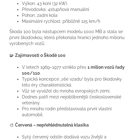
Výkon: 43 koní (32 kW)
Převodovka: 4stupňová manuální
Pohon: zadní kola
Maximální rychlost: přibližně 125 km/h
Škoda 100 byla nástupcem modelu 1000 MB a stala se
první škodovkou, která překonala hranici jednoho milionu
vyrobených vozů.
🧩
Zajímavosti o Škodě 100
V letech 1969–1977 vzniklo přes
1 milion vozů řady
100/110
.
Typická koncepce „vše vzadu“ byla pro škodovky
této éry charakteristická.
Vůz se vyvážel do mnoha evropských zemí.
Dodnes patří mezi nejoblíbenější československé
veterány.
Pro mnoho rodin představovala první vlastní
automobil.
🎨
Červená – nepřehlédnutelná klasika
Sytý červený odstín dodává vozu živější a