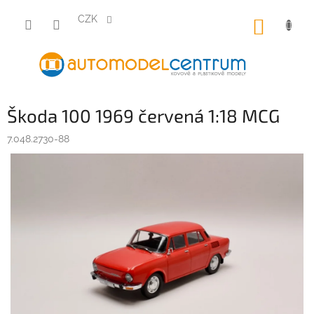
Přejít
na
CZK
NÁKUP
obsah
KOŠÍK
Škoda 100 1969 červená 1:18 MCG
7.048.2730-88