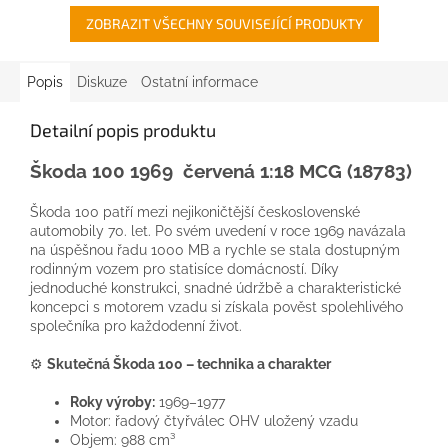
ZOBRAZIT VŠECHNY SOUVISEJÍCÍ PRODUKTY
Popis
Diskuze
Ostatní informace
Detailní popis produktu
Škoda
100 1969 červená 1:18
MCG
(18783)
Škoda 100 patří mezi nejikoničtější československé
automobily 70. let. Po svém uvedení v roce 1969 navázala
na úspěšnou řadu 1000 MB a rychle se stala dostupným
rodinným vozem pro statisíce domácností. Díky
jednoduché konstrukci, snadné údržbě a charakteristické
koncepci s motorem vzadu si získala pověst spolehlivého
společníka pro každodenní život.
⚙️
Skutečná Škoda 100 – technika a charakter
Roky výroby:
1969–1977
Motor: řadový čtyřválec OHV uložený vzadu
Objem: 988 cm³