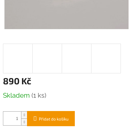
890 Kč
Měrná
Skladem
(1 ks)
cena:
Přidat do košíku