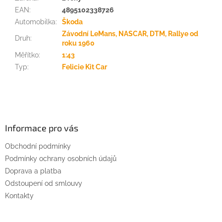
EAN
:
4895102338726
Automobilka
:
Škoda
Závodní LeMans, NASCAR, DTM, Rallye od
Druh
:
roku 1960
Měřítko
:
1:43
Typ
:
Felicie Kit Car
Z
á
p
a
Informace pro vás
t
Obchodní podmínky
í
Podmínky ochrany osobních údajů
Doprava a platba
Odstoupení od smlouvy
Kontakty