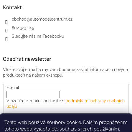
Kontakt
obchod
@
automodelcentrum.cz
602 323 245
Sledujte nás na Facebooku
Odebírat newsletter
Vložte svůj e-mail a my vám budeme zasílat informace o nových
produktech na našem e-shopu.
E-mail
Vložením e-mailu souhlasíte s
podmínkami ochrany osobních
údajů
PŘIHLÁSIT SE
Tento web používá soubory cookie. Dalším procházením
tohoto webu vyjadřujete souhlas s jejich používáním.