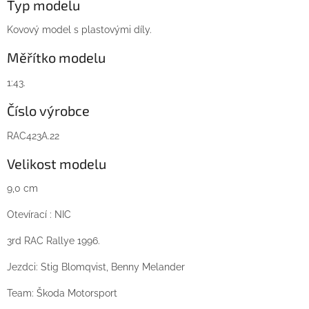
Typ modelu
Kovový model s plastovými díly.
Měřítko modelu
1:43.
Číslo výrobce
RAC423A.22
Velikost modelu
9,0 cm
Otevírací : NIC
3rd RAC Rallye 1996.
Jezdci: Stig Blomqvist, Benny Melander
Team: Škoda Motorsport