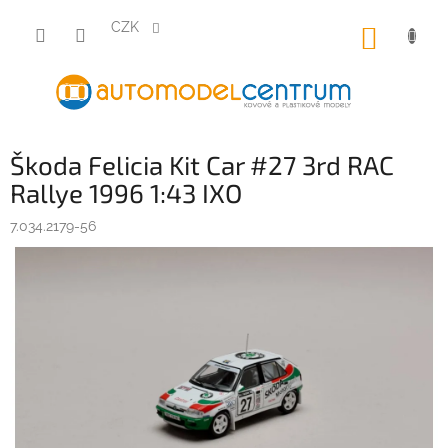
Přejít
na
CZK
NÁKUP
obsah
KOŠÍK
Škoda Felicia Kit Car #27 3rd RAC
Rallye 1996 1:43 IXO
7.034.2179-56