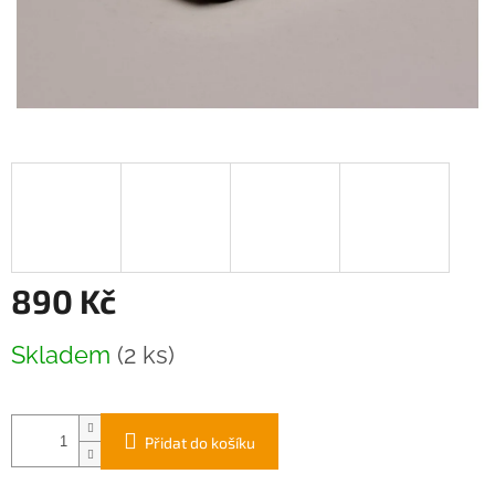
890 Kč
Měrná
Skladem
(2 ks)
cena:
Přidat do košíku