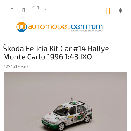
Přejít
na
CZK
NÁKUP
obsah
KOŠÍK
Škoda Felicia Kit Car #14 Rallye
Monte Carlo 1996 1:43 IXO
7.034.2179-29