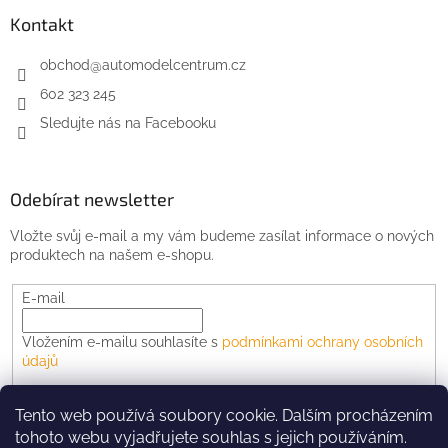
Kontakt
obchod
@
automodelcentrum.cz
602 323 245
Sledujte nás na Facebooku
Odebírat newsletter
Vložte svůj e-mail a my vám budeme zasílat informace o nových
produktech na našem e-shopu.
E-mail
Vložením e-mailu souhlasíte s
podmínkami ochrany osobních
údajů
PŘIHLÁSIT SE
Tento web používá soubory cookie. Dalším procházením
tohoto webu vyjadřujete souhlas s jejich používáním.