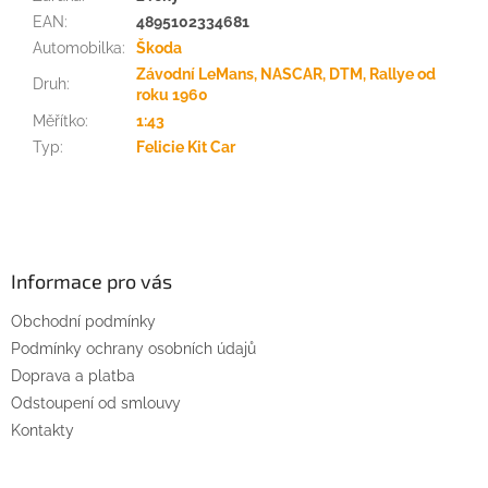
EAN
:
4895102334681
Automobilka
:
Škoda
Závodní LeMans, NASCAR, DTM, Rallye od
Druh
:
roku 1960
Měřítko
:
1:43
Typ
:
Felicie Kit Car
Z
á
p
a
Informace pro vás
t
Obchodní podmínky
í
Podmínky ochrany osobních údajů
Doprava a platba
Odstoupení od smlouvy
Kontakty