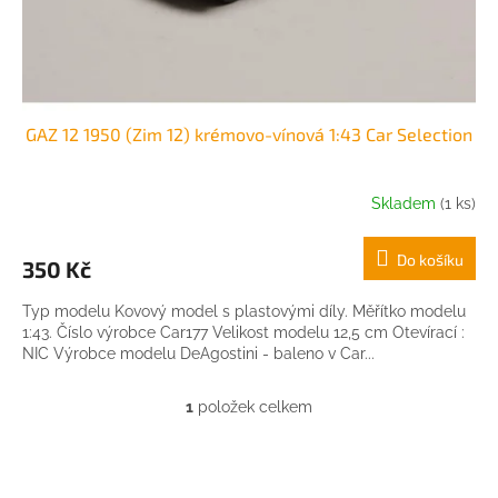
k
t
ů
GAZ 12 1950 (Zim 12) krémovo-vínová 1:43 Car Selection
Skladem
(1 ks)
Do košíku
350 Kč
Typ modelu Kovový model s plastovými díly. Měřítko modelu
1:43. Číslo výrobce Car177 Velikost modelu 12,5 cm Otevírací :
NIC Výrobce modelu DeAgostini - baleno v Car...
1
položek celkem
O
v
l
Z
á
á