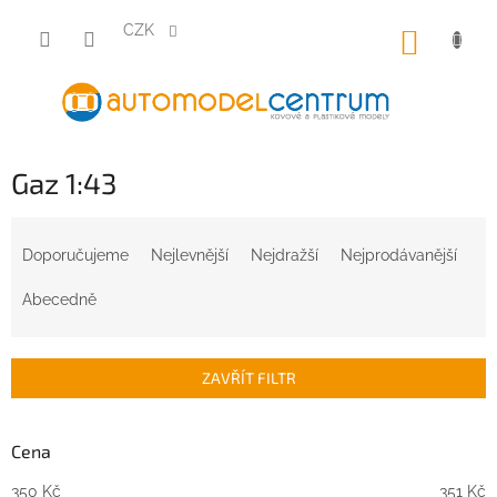
Přejít
na
CZK
NÁKUP
obsah
KOŠÍK
Gaz 1:43
Ř
a
Doporučujeme
Nejlevnější
Nejdražší
Nejprodávanější
z
e
Abecedně
n
í
p
ZAVŘÍT FILTR
r
o
d
Cena
u
350
Kč
351
Kč