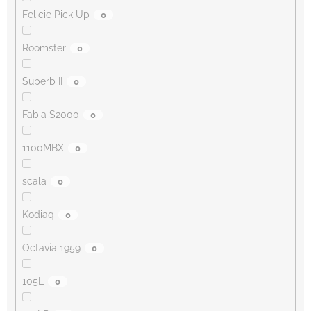
Felicie Pick Up
0
Roomster
0
Superb II
0
Fabia S2000
0
1100MBX
0
scala
0
Kodiaq
0
Octavia 1959
0
105L
0