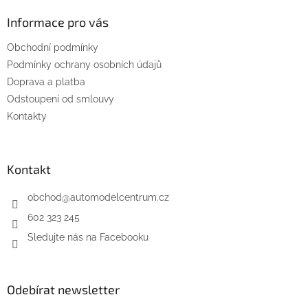
d
p
a
a
Informace pro vás
c
t
í
Obchodní podmínky
í
p
Podmínky ochrany osobních údajů
r
v
Doprava a platba
k
Odstoupení od smlouvy
y
Kontakty
v
ý
p
i
Kontakt
s
u
obchod
@
automodelcentrum.cz
602 323 245
Sledujte nás na Facebooku
Odebírat newsletter