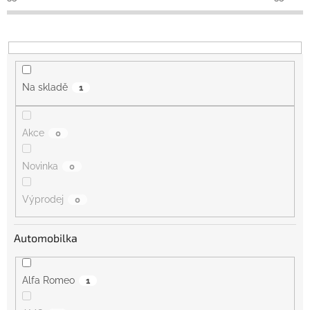
k
t
ů
Na skladě
1
Akce
0
Novinka
0
Výprodej
0
Automobilka
Alfa Romeo
1