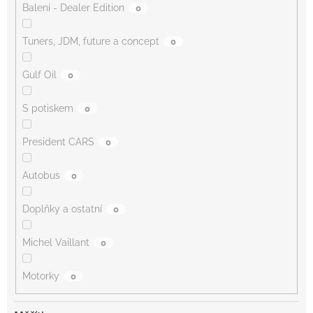
Balení - Dealer Edition
0
Tuners, JDM, future a concept
0
Gulf Oil
0
S potiskem
0
President CARS
0
Autobus
0
Doplňky a ostatní
0
Michel Vaillant
0
Motorky
0