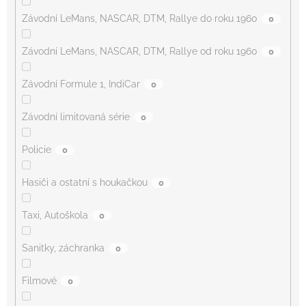
Závodní LeMans, NASCAR, DTM, Rallye do roku 1960
0
Závodní LeMans, NASCAR, DTM, Rallye od roku 1960
0
Závodní Formule 1, IndiCar
0
Závodní limitovaná série
0
Policie
0
Hasiči a ostatní s houkačkou
0
Taxi, Autoškola
0
Sanitky, záchranka
0
Filmové
0