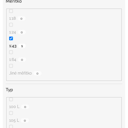
Měřítko
1:18
0
1:24
0
1:43
1
1:64
0
Jiné měřítko
0
Typ
100 L
0
105 L
0