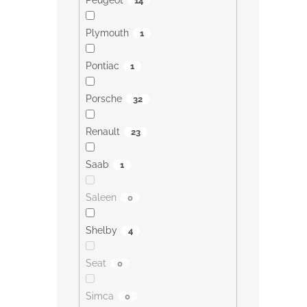
Peugeot
14
Plymouth
1
Pontiac
1
Porsche
32
Renault
23
Saab
1
Saleen
0
Shelby
4
Seat
0
Simca
0