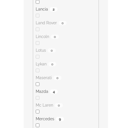
Lancia
2
Land Rover
0
Lincoln
0
Lotus
0
Lykan
0
Maserati
0
Mazda
4
Mc Laren
0
Mercedes
9