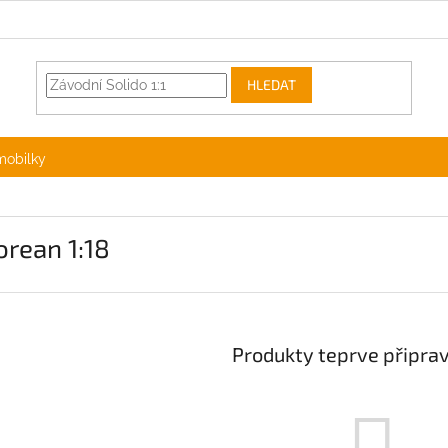
HLEDAT
mobilky
rean 1:18
Produkty teprve připra