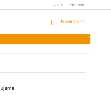
CZK
Přihlášení
NÁKUPNÍ
Prázdný košík
KOŠÍK
vujeme.