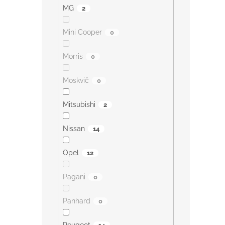
MG
2
Mini Cooper
0
Morris
0
Moskvič
0
Mitsubishi
2
Nissan
14
Opel
12
Pagani
0
Panhard
0