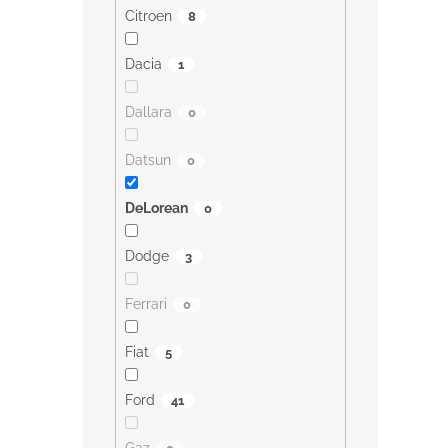
Citroen
8
Dacia
1
Dallara
0
Datsun
0
DeLorean
0
Dodge
3
Ferrari
0
Fiat
5
Ford
41