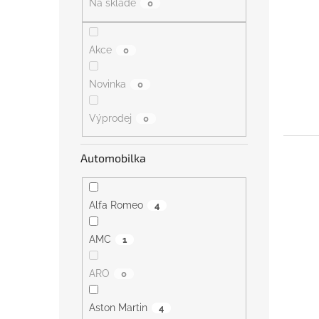
Na skladě
0
n
e
l
Akce
0
Novinka
0
Výprodej
0
Automobilka
Alfa Romeo
4
AMC
1
ARO
0
Aston Martin
4