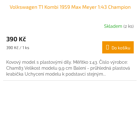
Volkswagen T1 Kombi 1959 Max Meyer 1:43 Champion
Skladem
(2 ks)
390 Kč
Měrná
390 Kč / 1 ks
Do košíku
cena:
Kovový model s plastovými díly. Měřítko 1:43. Číslo výrobce:
Cham83 Velikost modelu 9,9 cm Balení - průhledná plastová
krabička Uchycení modelu k podstavci stejným...