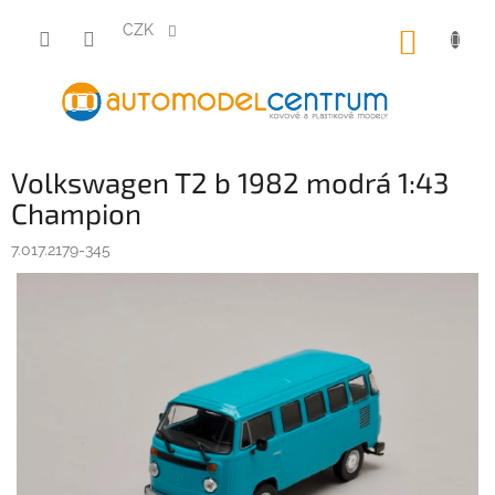
Přejít
na
CZK
NÁKUP
obsah
KOŠÍK
Volkswagen T2 b 1982 modrá 1:43
Champion
7.017.2179-345