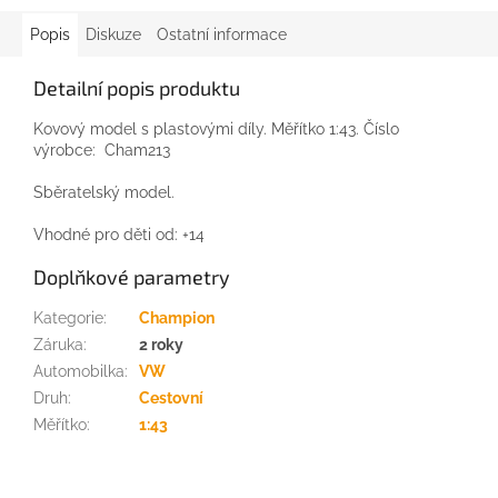
Popis
Diskuze
Ostatní informace
Detailní popis produktu
Kovový model s plastovými díly. Měřítko 1:43. Číslo
výrobce: Cham213
Sběratelský model.
Vhodné pro děti od: +14
Doplňkové parametry
Kategorie
:
Champion
Záruka
:
2 roky
Automobilka
:
VW
Druh
:
Cestovní
Měřítko
:
1:43
Z