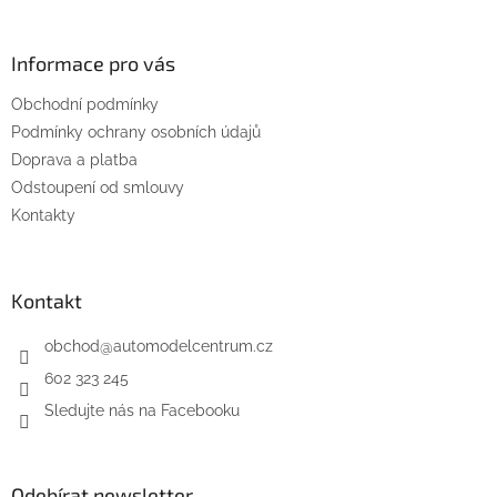
á
p
a
Informace pro vás
t
Obchodní podmínky
í
Podmínky ochrany osobních údajů
Doprava a platba
Odstoupení od smlouvy
Kontakty
Kontakt
obchod
@
automodelcentrum.cz
602 323 245
Sledujte nás na Facebooku
Odebírat newsletter