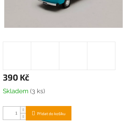
390 Kč
Měrná
Skladem
(3 ks)
cena:
Přidat do košíku