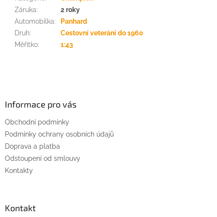
Záruka
:
2 roky
Automobilka
:
Panhard
Druh
:
Cestovní veteráni do 1960
Měřítko
:
1:43
Z
á
p
a
Informace pro vás
t
Obchodní podmínky
í
Podmínky ochrany osobních údajů
Doprava a platba
Odstoupení od smlouvy
Kontakty
Kontakt