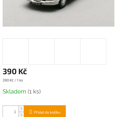
390 Kč
Měrná
390 Kč / 1 ks
cena:
Skladem
(1 ks)
Přidat do košíku