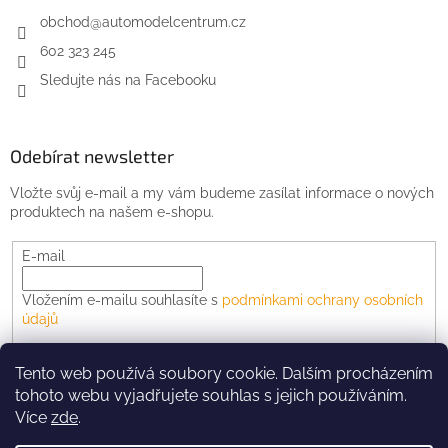
obchod
@
automodelcentrum.cz
602 323 245
Sledujte nás na Facebooku
Odebírat newsletter
Vložte svůj e-mail a my vám budeme zasílat informace o nových
produktech na našem e-shopu.
E-mail
Vložením e-mailu souhlasíte s
podmínkami ochrany osobních
údajů
PŘIHLÁSIT SE
Tento web používá soubory cookie. Dalším procházením
tohoto webu vyjadřujete souhlas s jejich používáním.
Více
zde
.