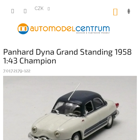
Přejít
na
CZK
NÁKUP
obsah
KOŠÍK
Panhard Dyna Grand Standing 1958
1:43 Champion
7.017.2179-122