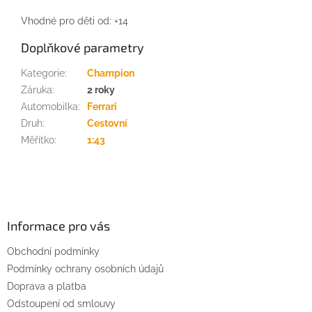
Vhodné pro děti od: +14
Doplňkové parametry
Kategorie
:
Champion
Záruka
:
2 roky
Automobilka
:
Ferrari
Druh
:
Cestovní
Měřítko
:
1:43
Z
á
p
a
Informace pro vás
t
Obchodní podmínky
í
Podmínky ochrany osobních údajů
Doprava a platba
Odstoupení od smlouvy