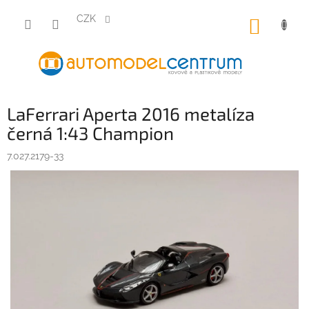
Přejít
na
CZK
NÁKUP
obsah
KOŠÍK
LaFerrari Aperta 2016 metalíza
černá 1:43 Champion
7.027.2179-33