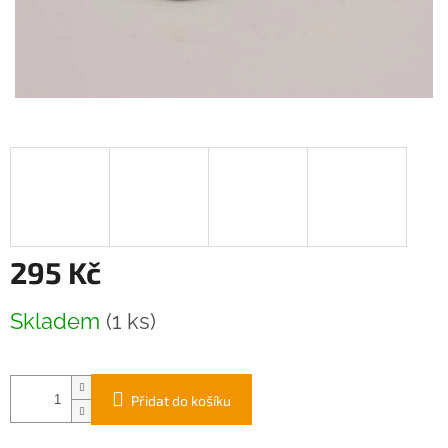
295 Kč
Měrná
Skladem
(1 ks)
cena:
Přidat do košíku