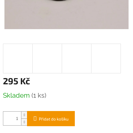
295 Kč
Měrná
Skladem
(1 ks)
cena:
Přidat do košíku