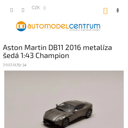
Přejít
na
CZK
NÁKUP
obsah
KOŠÍK
Aston Martin DB11 2016 metalíza
šedá 1:43 Champion
7.027.2179-34