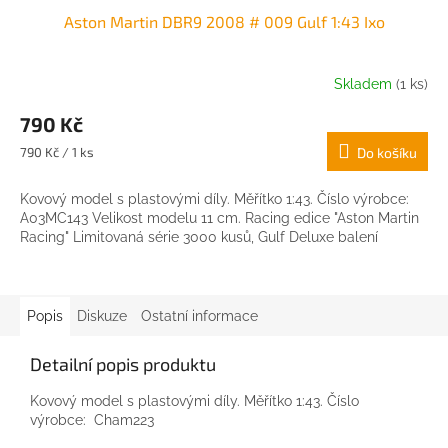
Aston Martin DBR9 2008 # 009 Gulf 1:43 Ixo
Skladem
(1 ks)
790 Kč
Měrná
790 Kč / 1 ks
Do košíku
cena:
Kovový model s plastovými díly. Měřítko 1:43. Číslo výrobce:
A03MC143 Velikost modelu 11 cm. Racing edice "Aston Martin
Racing" Limitovaná série 3000 kusů, Gulf Deluxe balení
Popis
Diskuze
Ostatní informace
Detailní popis produktu
Kovový model s plastovými díly. Měřítko 1:43. Číslo
výrobce: Cham223