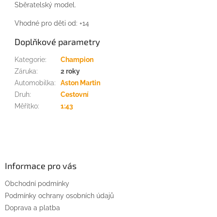
Sběratelský model.
Vhodné pro děti od: +14
Doplňkové parametry
Kategorie
:
Champion
Záruka
:
2 roky
Automobilka
:
Aston Martin
Druh
:
Cestovní
Měřítko
:
1:43
Z
á
p
a
Informace pro vás
t
Obchodní podmínky
í
Podmínky ochrany osobních údajů
Doprava a platba