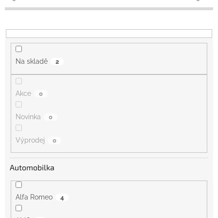
k
t
ů
Na skladě
2
Akce
0
Novinka
0
Výprodej
0
Automobilka
Alfa Romeo
4