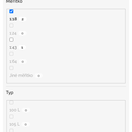
Měřítko
1:18
2
1:24
0
1:43
1
1:64
0
Jiné měřítko
0
Typ
100 L
0
105 L
0