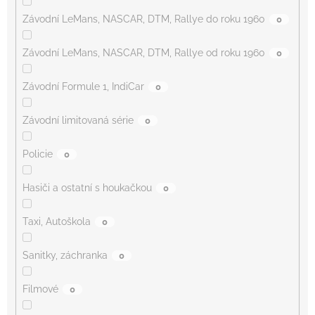
Závodní LeMans, NASCAR, DTM, Rallye do roku 1960
0
Závodní LeMans, NASCAR, DTM, Rallye od roku 1960
0
Závodní Formule 1, IndiCar
0
Závodní limitovaná série
0
Policie
0
Hasiči a ostatní s houkačkou
0
Taxi, Autoškola
0
Sanitky, záchranka
0
Filmové
0