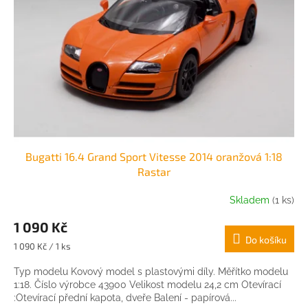
Bugatti 16.4 Grand Sport Vitesse 2014 oranžová 1:18
Rastar
Skladem
(1 ks)
1 090 Kč
Do košíku
Měrná
1 090 Kč / 1 ks
cena:
Typ modelu Kovový model s plastovými díly. Měřítko modelu
1:18. Číslo výrobce 43900 Velikost modelu 24,2 cm Otevírací
:Otevírací přední kapota, dveře Balení - papírová...