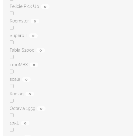
Felicie Pick Up
0
Roomster
0
Superb II
0
Fabia S2000
0
1100MBX
0
scala
0
Kodiaq
0
Octavia 1959
0
105L
0