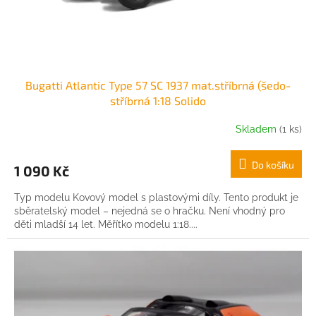
k
t
ů
Bugatti Atlantic Type 57 SC 1937 mat.stříbrná (šedo-
stříbrná 1:18 Solido
Skladem
(1 ks)
Do košíku
1 090 Kč
Typ modelu Kovový model s plastovými díly. Tento produkt je
sběratelský model – nejedná se o hračku. Není vhodný pro
děti mladší 14 let. Měřítko modelu 1:18....