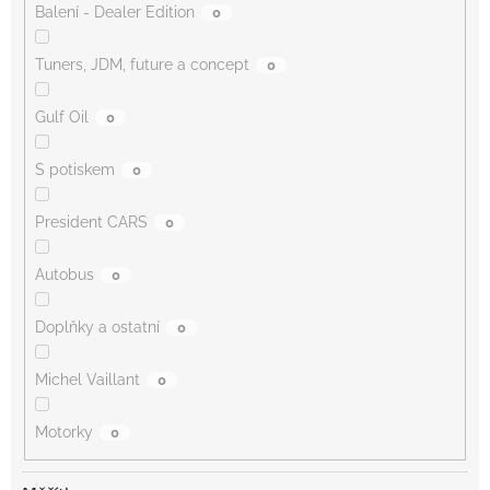
Balení - Dealer Edition
0
Tuners, JDM, future a concept
0
Gulf Oil
0
S potiskem
0
President CARS
0
Autobus
0
Doplňky a ostatní
0
Michel Vaillant
0
Motorky
0