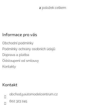
2
položek celkem
O
v
l
Z
á
á
d
p
a
a
Informace pro vás
c
t
í
Obchodní podmínky
í
p
Podmínky ochrany osobních údajů
r
v
Doprava a platba
k
Odstoupení od smlouvy
y
Kontakty
v
ý
p
i
Kontakt
s
u
obchod
@
automodelcentrum.cz
602 323 245