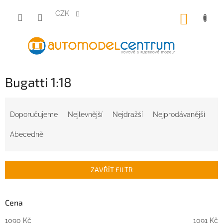
Přejít
na
CZK
NÁKUP
obsah
KOŠÍK
Bugatti 1:18
Ř
a
Doporučujeme
Nejlevnější
Nejdražší
Nejprodávanější
z
e
Abecedně
n
í
p
ZAVŘÍT FILTR
r
o
d
Cena
u
1090
Kč
1091
Kč