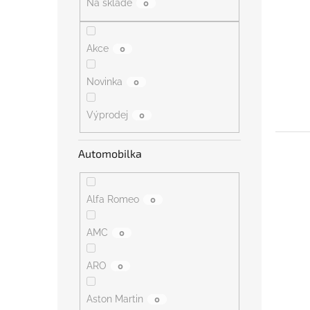
Na skladě
0
n
e
l
Akce
0
Novinka
0
Výprodej
0
Automobilka
Alfa Romeo
0
AMC
0
ARO
0
Aston Martin
0