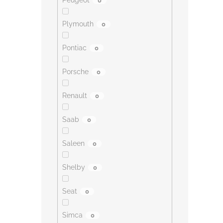
Peugeot
0
Plymouth
0
Pontiac
0
Porsche
0
Renault
0
Saab
0
Saleen
0
Shelby
0
Seat
0
Simca
0