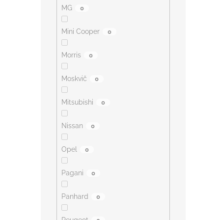
MG
0
Mini Cooper
0
Morris
0
Moskvič
0
Mitsubishi
0
Nissan
0
Opel
0
Pagani
0
Panhard
0