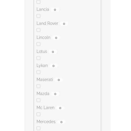
Lancia
0
Land Rover
0
Lincoln
0
Lotus
0
Lykan
0
Maserati
0
Mazda
0
Mc Laren
0
Mercedes
0