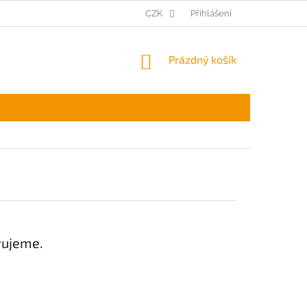
CZK
Přihlášení
NÁKUPNÍ
Prázdný košík
KOŠÍK
vujeme.