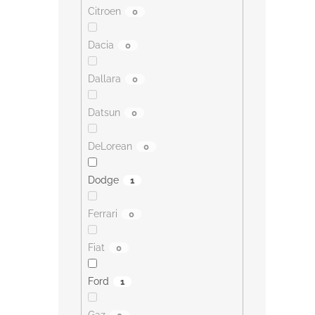
Citroen
0
Dacia
0
Dallara
0
Datsun
0
DeLorean
0
Dodge
1
Ferrari
0
Fiat
0
Ford
1