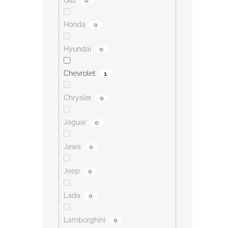
Gaz
0
Honda
0
Hyundai
0
Chevrolet
1
Chrysler
0
Jaguar
0
Jawa
0
Jeep
0
Lada
0
Lamborghini
0