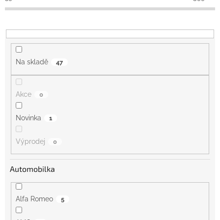
k
t
ů
Na skladě
47
Akce
0
Novinka
1
Výprodej
0
Automobilka
Alfa Romeo
5