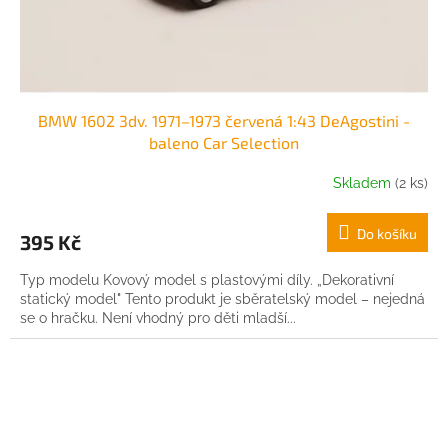
k
t
ů
BMW 1602 3dv. 1971–1973 červená 1:43 DeAgostini -
baleno Car Selection
Skladem
(2 ks)
Do košíku
395 Kč
Typ modelu Kovový model s plastovými díly. „Dekorativní
statický model" Tento produkt je sběratelský model – nejedná
se o hračku. Není vhodný pro děti mladší...