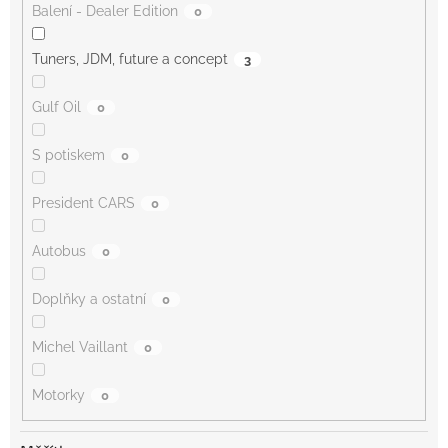
Balení - Dealer Edition
0
Tuners, JDM, future a concept
3
Gulf Oil
0
S potiskem
0
President CARS
0
Autobus
0
Doplňky a ostatní
0
Michel Vaillant
0
Motorky
0