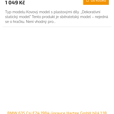
Do košíku
1 049 Kč
Typ modelu Kovový model s plastovými díly. „Dekorativní
statický model" Tento produkt je sběratelský model – nejedná
se o hračku. Není vhodný pro...
BMW 635 Csi E24 1984 úpravce Hartge GmbH bílá 1:18