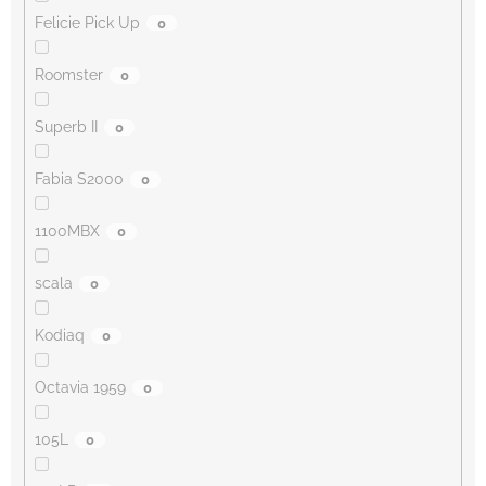
Felicie Pick Up
0
Roomster
0
Superb II
0
Fabia S2000
0
1100MBX
0
scala
0
Kodiaq
0
Octavia 1959
0
105L
0