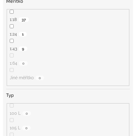
Měřítko
1:18
37
1:24
1
1:43
9
1:64
0
Jiné měřítko
0
Typ
100 L
0
105 L
0