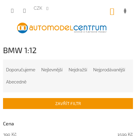
Přejít
na
CZK
NÁKUP
obsah
KOŠÍK
BMW 1:12
Ř
a
Doporučujeme
Nejlevnější
Nejdražší
Nejprodávanější
z
e
Abecedně
n
í
p
ZAVŘÍT FILTR
r
o
d
Cena
u
390
Kč
1599
Kč