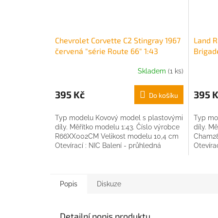
Chevrolet Corvette C2 Stingray 1967
Land R
červená "série Route 66" 1:43
Brigad
Champion
Skladem
(1 ks)
395 Kč
395 
Do košíku
Typ modelu Kovový model s plastovými
Typ mo
díly. Měřítko modelu 1:43. Číslo výrobce
díly. M
R66XX002CM Velikost modelu 10,4 cm
Cham28
Otevírací : NIC Balení - průhledná
Otevírac
plastová krabička...
papírov
Popis
Diskuze
Detailní popis produktu