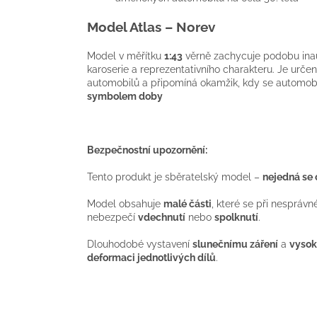
Model Atlas – Norev
Model v měřítku
1:43
věrně zachycuje podobu inau
karoserie a reprezentativního charakteru. Je urč
automobilů a připomíná okamžik, kdy se automobi
symbolem doby
Bezpečnostní upozornění:
Tento produkt je sběratelský model –
nejedná se 
Model obsahuje
malé části
, které se při nespráv
nebezpečí
vdechnutí
nebo
spolknutí
.
Dlouhodobé vystavení
slunečnímu záření
a
vysok
deformaci jednotlivých dílů
.
Z