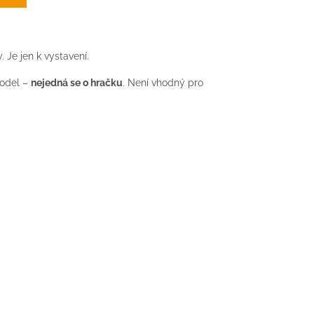
y.
Je jen k vystavení.
odel –
nejedná se o hračku
. Není vhodný pro