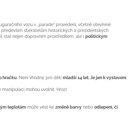
guračního vozu v „parade“ provedení, včetně otevřené
en především sběratelům historických a prezidentských
l stal nejen dopravním prostředkem, ale i
politickým
o hračku
. Není vhodný pro děti
mladší 14 let
.
Je jen k vystavení.
né manipulaci mohou uvolnit. Hrozí
ým teplotám
může vést ke
změně barvy
nebo
odlepení, či