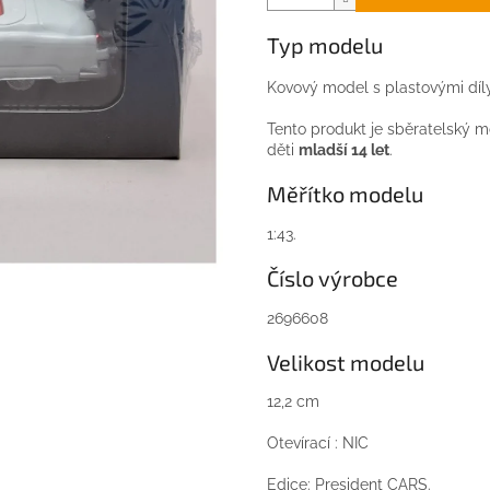
Typ modelu
Kovový model s plastovými díl
Tento produkt je sběratelský m
děti
mladší 14 let
.
Měřítko modelu
1:43.
Číslo výrobce
2696608
Velikost modelu
12,2 cm
Otevírací : NIC
Edice: President CARS.