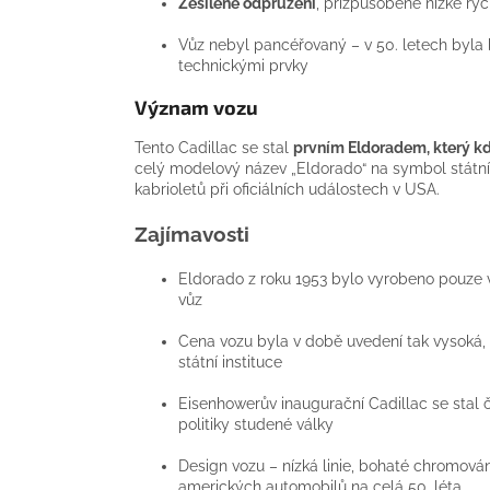
Zesílené odpružení
, přizpůsobené nízké ryc
Vůz nebyl pancéřovaný – v 50. letech byla 
technickými prvky
Význam vozu
Tento Cadillac se stal
prvním Eldoradem, který kd
celý modelový název „Eldorado“ na symbol státní p
kabrioletů při oficiálních událostech v USA.
Zajímavosti
Eldorado z roku 1953 bylo vyrobeno pouze
vůz
Cena vozu byla v době uvedení tak vysoká, 
státní instituce
Eisenhowerův inaugurační Cadillac se sta
politiky studené války
Design vozu – nízká linie, bohaté chromován
amerických automobilů na celá 50. léta