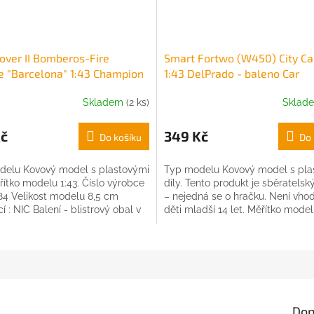
over II Bomberos-Fire
Smart Fortwo (W450) City Ca
e "Barcelona" 1:43 Champion
1:43 DelPrado - baleno Car
Selection
Skladem
(2 ks)
Sklad
Kč
349 Kč
Do košíku
Do 
delu Kovový model s plastovými
Typ modelu Kovový model s pla
ěřítko modelu 1:43. Číslo výrobce
díly. Tento produkt je sběratels
4 Velikost modelu 8,5 cm
– nejedná se o hračku. Není vho
í : NIC Balení - blistrový obal v
děti mladší 14 let. Měřítko modelu 
é krabičce.
Dop