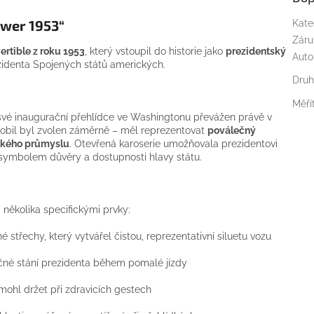
ower 1953“
Kate
Záru
ertible z roku 1953
, který vstoupil do historie jako
prezidentský
Auto
ezidenta Spojených států amerických.
Dru
Měří
své inaugurační přehlídce ve Washingtonu převážen právě v
obil byl zvolen záměrně – měl reprezentovat
poválečný
ického průmyslu
. Otevřená karoserie umožňovala prezidentovi
m symbolem důvěry a dostupnosti hlavy státu.
 několika specifickými prvky:
 střechy, který vytvářel čistou, reprezentativní siluetu vozu
čné stání prezidenta během pomalé jízdy
 mohl držet při zdravicích gestech