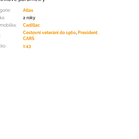
gorie
:
Atlas
ka
:
2 roky
mobilka
:
Cadillac
Cestovní veteráni do 1960
,
President
h
:
CARS
tko
:
1:43