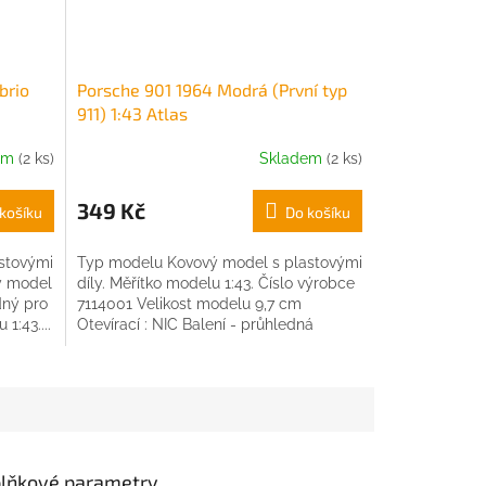
brio
Porsche 901 1964 Modrá (První typ
911) 1:43 Atlas
em
(2 ks)
Skladem
(2 ks)
349 Kč
košíku
Do košíku
stovými
Typ modelu Kovový model s plastovými
ký model
díly. Měřítko modelu 1:43. Číslo výrobce
dný pro
7114001 Velikost modelu 9,7 cm
1:43....
Otevírací : NIC Balení - průhledná
plastová krabička s...
lňkové parametry