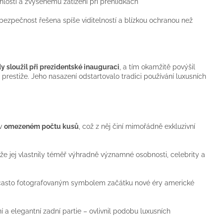
hlosti a zvýšenému zatížení při přehlídkách
bezpečnost řešena spíše viditelností a blízkou ochranou než
y sloužil při prezidentské inauguraci
, a tím okamžitě povýšil
restiže. Jeho nasazení odstartovalo tradici používání luxusních
 v
omezeném počtu kusů
, což z něj činí mimořádně exkluzivní
že jej vlastnily téměř výhradně významné osobnosti, celebrity a
l často fotografovaným symbolem začátku nové éry americké
í a elegantní zadní partie – ovlivnil podobu luxusních