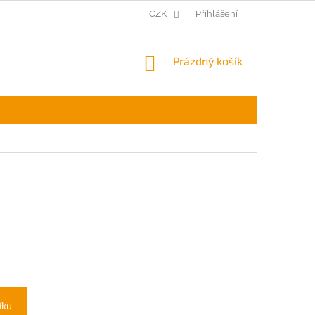
CZK
Přihlášení
NÁKUPNÍ
Prázdný košík
KOŠÍK
íku