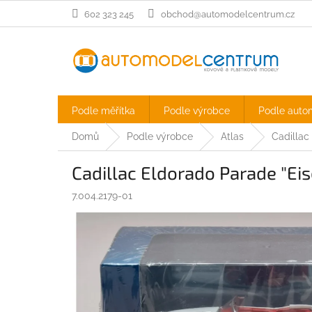
Přejít
602 323 245
obchod@automodelcentrum.cz
na
obsah
Podle měřítka
Podle výrobce
Podle auto
Domů
Podle výrobce
Atlas
Cadillac
Cadillac Eldorado Parade "Ei
7.004.2179-01