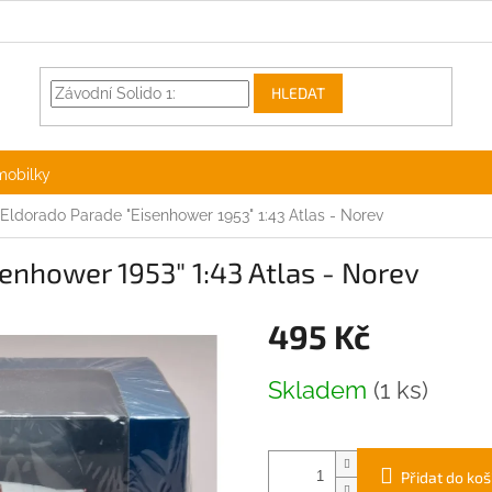
HLEDAT
mobilky
 Eldorado Parade "Eisenhower 1953" 1:43 Atlas - Norev
senhower 1953" 1:43 Atlas - Norev
495 Kč
Měrná
Skladem
(1 ks)
cena:
Přidat do koš