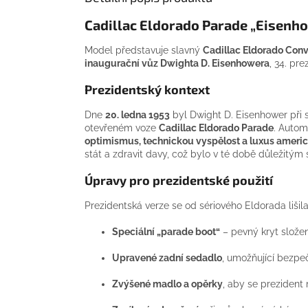
Cadillac Eldorado Parade „Eisenh
Model představuje slavný
Cadillac Eldorado Conv
inaugurační vůz Dwighta D. Eisenhowera
, 34. pr
Prezidentský kontext
Dne
20. ledna 1953
byl Dwight D. Eisenhower při 
otevřeném voze
Cadillac Eldorado Parade
. Autom
optimismus, technickou vyspělost a luxus amer
stát a zdravit davy, což bylo v té době důležitý
Úpravy pro prezidentské použití
Prezidentská verze se od sériového Eldorada lišila
Speciální „parade boot“
– pevný kryt složené
Upravené zadní sedadlo
, umožňující bezpe
Zvýšené madlo a opěrky
, aby se prezident