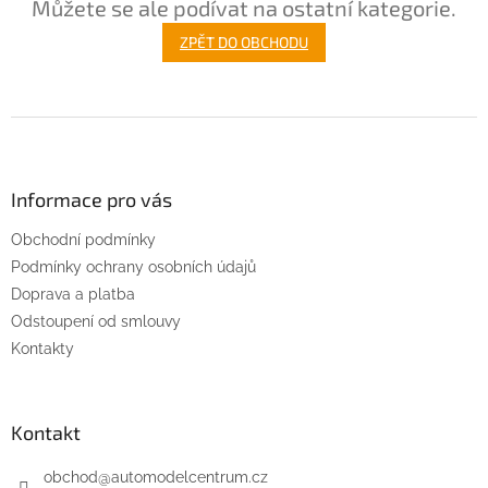
Můžete se ale podívat na ostatní kategorie.
ZPĚT DO OBCHODU
Z
á
p
a
Informace pro vás
t
Obchodní podmínky
í
Podmínky ochrany osobních údajů
Doprava a platba
Odstoupení od smlouvy
Kontakty
Kontakt
obchod
@
automodelcentrum.cz