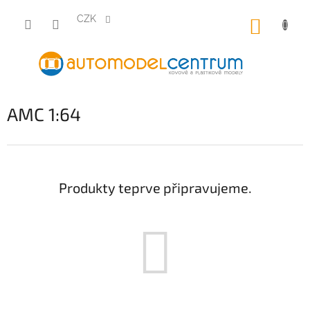
Přejít
na
CZK
NÁKUP
obsah
KOŠÍK
AMC 1:64
Produkty teprve připravujeme.