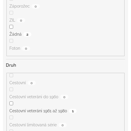
Záporožec
0
ZIL
0
Žádná
2
Foton
0
Druh
Cestovní
0
Cestovní veteráni do 1960
0
Cestovní veteráni 1961 až 1980
1
Cestovní limitovaná série
0