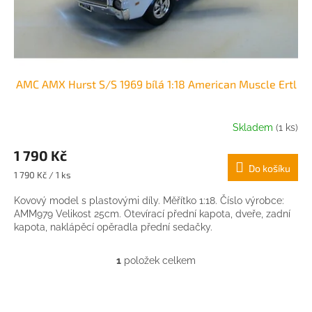
k
t
ů
AMC AMX Hurst S/S 1969 bílá 1:18 American Muscle Ertl
Skladem
(1 ks)
1 790 Kč
Do košíku
Měrná
1 790 Kč / 1 ks
cena:
Kovový model s plastovými díly. Měřítko 1:18. Číslo výrobce:
AMM979 Velikost 25cm. Otevírací přední kapota, dveře, zadní
kapota, naklápěcí opěradla přední sedačky.
1
položek celkem
O
v
l
Z
á
á