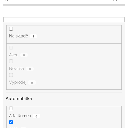
k
t
ů
Na skladě
1
Akce
0
Novinka
0
Výprodej
0
Automobilka
Alfa Romeo
4