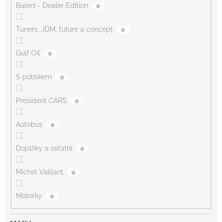
Balení - Dealer Edition
0
Tuners, JDM, future a concept
0
Gulf Oil
0
S potiskem
0
President CARS
0
Autobus
0
Doplňky a ostatní
0
Michel Vaillant
0
Motorky
0