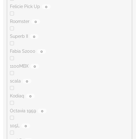
Felicie Pick Up
0
Roomster
0
Superb II
0
Fabia S2000
0
1100MBX
0
scala
0
Kodiaq
0
Octavia 1959
0
105L
0