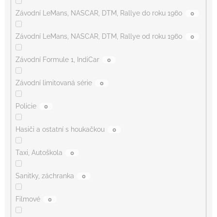
Závodní LeMans, NASCAR, DTM, Rallye do roku 1960
0
Závodní LeMans, NASCAR, DTM, Rallye od roku 1960
0
Závodní Formule 1, IndiCar
0
Závodní limitovaná série
0
Policie
0
Hasiči a ostatní s houkačkou
0
Taxi, Autoškola
0
Sanitky, záchranka
0
Filmové
0