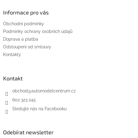
d
p
a
a
Informace pro vás
c
t
í
Obchodní podmínky
í
p
Podmínky ochrany osobních údajů
r
v
Doprava a platba
k
Odstoupení od smlouvy
y
Kontakty
v
ý
p
i
Kontakt
s
u
obchod
@
automodelcentrum.cz
602 323 245
Sledujte nás na Facebooku
Odebírat newsletter