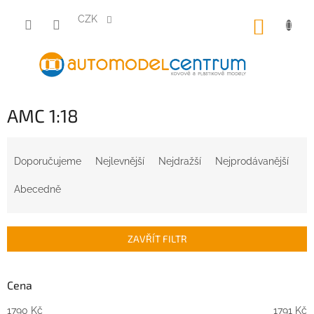
Přejít
na
CZK
NÁKUP
obsah
KOŠÍK
AMC 1:18
Ř
a
Doporučujeme
Nejlevnější
Nejdražší
Nejprodávanější
z
e
Abecedně
n
í
p
ZAVŘÍT FILTR
r
o
d
Cena
u
1790
Kč
1791
Kč