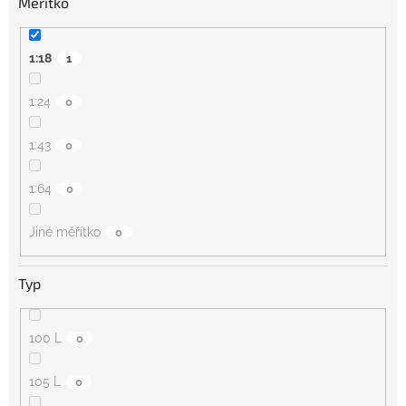
Měřítko
1:18
1
1:24
0
1:43
0
1:64
0
Jiné měřítko
0
Typ
100 L
0
105 L
0