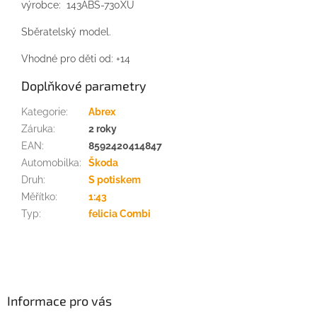
výrobce: 143ABS-730XU
Sběratelský model.
Vhodné pro děti od: +14
Doplňkové parametry
Kategorie
:
Abrex
Záruka
:
2 roky
EAN
:
8592420414847
Automobilka
:
Škoda
Druh
:
S potiskem
Měřítko
:
1:43
Typ
:
felicia Combi
Z
á
p
a
Informace pro vás
t