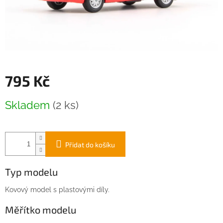
795 Kč
Měrná
Skladem
(2 ks)
cena:
Přidat do košíku
Typ modelu
Kovový model s plastovými díly.
Měřítko modelu