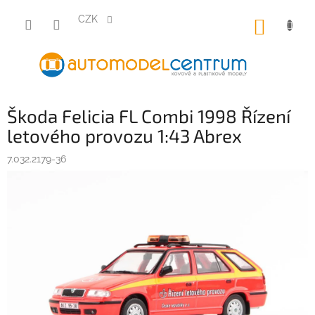
Přejít
na
CZK
NÁKUP
obsah
KOŠÍK
Škoda Felicia FL Combi 1998 Řízení
letového provozu 1:43 Abrex
7.032.2179-36