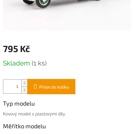
795 Kč
Měrná
Skladem
(1 ks)
cena:
Přidat do košíku
Typ modelu
Kovový model s plastovými díly.
Měřítko modelu