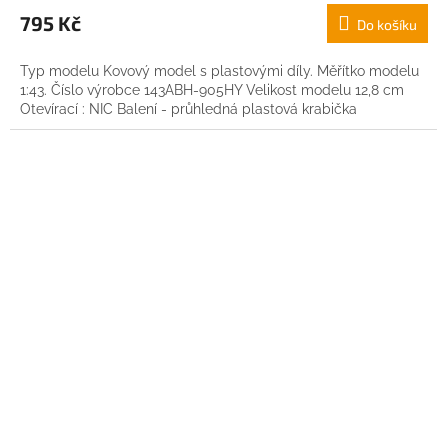
795 Kč
Do košíku
Typ modelu Kovový model s plastovými díly. Měřítko modelu
1:43. Číslo výrobce 143ABH-905HY Velikost modelu 12,8 cm
Otevírací : NIC Balení - průhledná plastová krabička