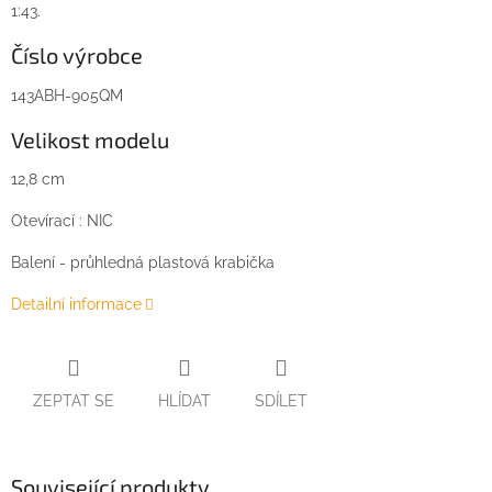
1:43.
Číslo výrobce
143ABH-905QM
Velikost modelu
12,8 cm
Otevírací : NIC
Balení - průhledná plastová krabička
Detailní informace
ZEPTAT SE
HLÍDAT
SDÍLET
Související produkty