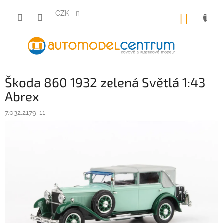
Přejít
na
CZK
NÁKUP
obsah
KOŠÍK
Škoda 860 1932 zelená Světlá 1:43
Abrex
7.032.2179-11