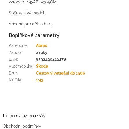
výrobce:
143ABH-905QM
Sběratelský model.
Vhodné pro děti od: +14
Doplňkové parametry
Kategorie
:
Abrex
Záruka
:
2 roky
EAN
:
8592420412478
Automobilka
:
Škoda
Druh
:
Cestovní veteráni do 1960
Měřítko
:
1:43
Z
á
p
a
Informace pro vás
t
Obchodní podmínky
í